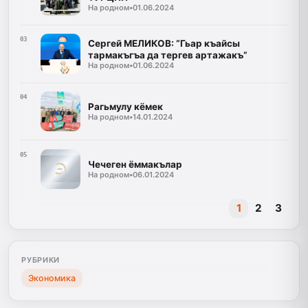
На родном
•
01.06.2024
03
Сергей МЕЛИКОВ: “Гьар къайсы
тармакъгъа да тергев артажакъ”
На родном
•
01.06.2024
04
Рагьмулу кёмек
На родном
•
14.01.2024
05
Чечеген ёммакълар
На родном
•
06.01.2024
1
2
3
РУБРИКИ
Экономика