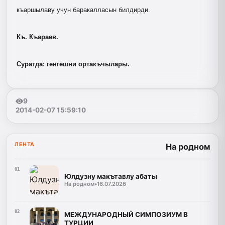
къаршылаву учун баракалласын билдирди.
Къ. Къараев.
Суратда: генгешни ортакъчылары.
9
2014-02-07 15:59:10
ЛЕНТА
На родном
01
Юлдузну макътавлу абаты
На родном
•
16.07.2026
02
МЕЖДУНАРОДНЫЙ СИМПОЗИУМ В
ТУРЦИИ