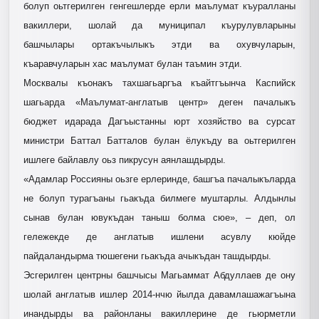
болуп оьтгерилген генгешлерде ерли маълумат къуралланы
вакиллери, шолай да муниципал къурулувларыны
башчылары ортакъчылыкъ этди ва охувчуларын,
къаравчуларын хас маълумат булан таъмин этди.
Москвалы къонакъ тахшагьаргъа къайтгъынча Каспийск
шагьарда «Маълумат-англатыв центр» деген пачалыкъ
бюджет идарада Дагъыстанны юрт хозяйство ва сурсат
министри Баттал Батталов булан ёлукъду ва оьтгерилген
ишлеге байлавлу оьз пикрусун аянлашдырды.
«Адамлар Россияны оьзге ерлеринде, башгъа пачалыкъларда
не болуп турагъаны гьакъда билмеге муштарлы. Алдынлы
сынав булан ювукъдан таныш болма сюе», – деп, ол
гележекде де англатыв ишлени асувлу кюйде
пайдаландырма тюшегени гьакъда ачыкъдан ташдырды.
Эсгерилген центрны башчысы Магьаммат Абдуллаев де ону
шолай англатыв ишлер 2014-нчю йылда давамлашажагъына
инандырды ва районланы вакиллерине де гьюрметли