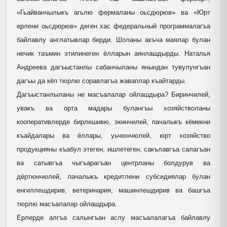
«Гьайванчылыкъ агьлю фермаланы оьсдюрюв» ва «Юрт
ерлени оьсдюрюв» деген хас федеральный программалагъа
байлавлу англатывлар берди. Шоланы акъча маялар булан
нечик таъмин этилинеген ёлларын аянлашдырды. Наталья
Андреева дагъыстанлы сабанчыланы янындан тувулунгъан
дагъы да кёп тюрлю соравлагъа жаваплар къайтарды.
Дагъыстанлыланы не масъалалар ойлашдыра? Биринчилей,
увакъ ва орта мадары булангъы хозяйстволаны
кооперативлерде бирлешивю, экинчилей, пачалыкъ кёмекни
къайдалары ва ёллары, уьчюнчюлей, юрт хозяйство
продукцияны къабул этеген, ишлетеген, сакълавгъа салагъан
ва сатывгъа чыгъарагъан центрланы болдурув ва
дёртюнчюлей, пачалыкъ кредитлени субсидиялар булан
енгиллешдирив, ветеринария, машинлешдирив ва башгъа
тюрлю масъалалар ойлашдыра.
Ерлерде алгъа салынгъан аслу масъалалагъа байлавлу