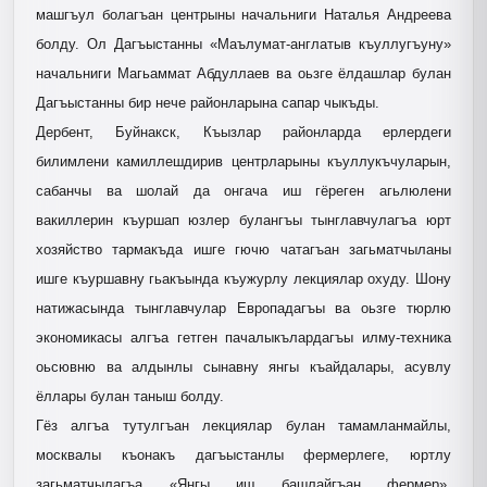
машгъул болагъан центрыны начальниги Наталья Андреева
болду. Ол Дагъыстанны «Маълумат-анг­латыв къуллугъуну»
начальниги Магьаммат Абдуллаев ва оьзге ёлдашлар булан
Дагъыстанны бир нече районларына сапар чыкъды.
Дербент, Буйнакск, Къызлар районларда ерлердеги
билимлени камиллешдирив центрларыны къуллукъчуларын,
сабанчы ва шолай да онгача иш гёреген агьлюлени
вакиллерин къуршап юзлер булангъы тынглавчулагъа юрт
хозяйство тармакъда ишге гючю чатагъан загьматчыланы
ишге къуршавну гьакъында къужурлу лекциялар охуду. Шону
натижасында тынглавчулар Европадагъы ва оьзге тюрлю
экономикасы алгъа гетген пачалыкълардагъы илму-техника
оьсювню ва алдынлы сынавну янгы къайдалары, асувлу
ёллары булан таныш болду.
Гёз алгъа тутулгъан лекциялар булан тамамланмайлы,
москвалы къонакъ дагъыстанлы фермерлеге, юртлу
загьматчылагъа «Янгы иш башлайгъан фермер»,