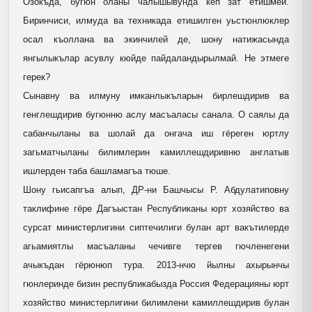
Озокъда, бугюн оланы чалышывунда кёп зат етишмей.
Биринчиси, илмуда ва техникада етишилген уьс­тюнлюклер
осал къоллана ва экинчилей де, шону натижасында
янгылыкълар асувлу кюйде пайдаландырылмай. Не этмеге
герек?
Сынавну ва илмуну имканлыкъларын бирлешдирив ва
генглешдирив бугюнню аслу масъаласы санала. О саялы да
сабанчыланы ва шолай да онгача иш гёреген юртлу
загьматчыланы билимлерин камиллешдиривню англатыв
ишлерден таба башламагъа тюше.
Шону гьисапгъа алып, ДР-ни Башчысы Р. Абдулатиповну
таклифине гёре Дагъыстан Республиканы юрт хозяйство ва
сурсат минис­терлигини сиптечилиги булан арт вакътилерде
агьамиятлы масъаланы чечивге тергев гючленегени
ачыкъдан гёрюнюп тура. 2013-нчю йылны ахырынчы
гюнлеринде бизин респуб­ликабызда Россия Федерацияны юрт
хозяйство министерлигини билимлени камиллешдирив булан