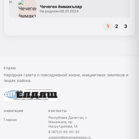
05
Чечеген ёммакълар
На родном
•
06.01.2024
1
2
3
ЁЛДАШ
Народная газета о повседневной жизни, инициативах земляков и
людях района.
НАВИГАЦИЯ
КОНТАКТЫ
Республика Дагестан, г.
Главная
Махачкала, пр.
Насрутдинова, 1А
8 (8722) 65-00-30
yoldash@etnomediadag.ru