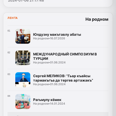
2024-01-06 21:17:48
ЛЕНТА
На родном
01
Юлдузну макътавлу абаты
На родном
•
16.07.2026
02
МЕЖДУНАРОДНЫЙ СИМПОЗИУМ В
ТУРЦИИ
На родном
•
01.06.2024
03
Сергей МЕЛИКОВ: “Гьар къайсы
тармакъгъа да тергев артажакъ”
На родном
•
01.06.2024
04
Рагьмулу кёмек
На родном
•
14.01.2024