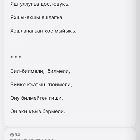
Яш-уллугъа дос, ювукъ.
Яхшы-яхшы яшлагъа
Хошланагъан хос мыйыкъ.
* * *
Бил-билмели, билмели,
Бийке къатын тюймели,
Ону билмейген гиши,
Он эки къыз бермели.
94