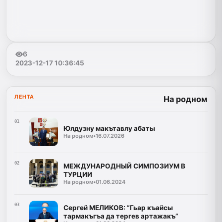
6
2023-12-17 10:36:45
ЛЕНТА
На родном
01
Юлдузну макътавлу абаты
На родном
•
16.07.2026
02
МЕЖДУНАРОДНЫЙ СИМПОЗИУМ В
ТУРЦИИ
На родном
•
01.06.2024
03
Сергей МЕЛИКОВ: “Гьар къайсы
тармакъгъа да тергев артажакъ”