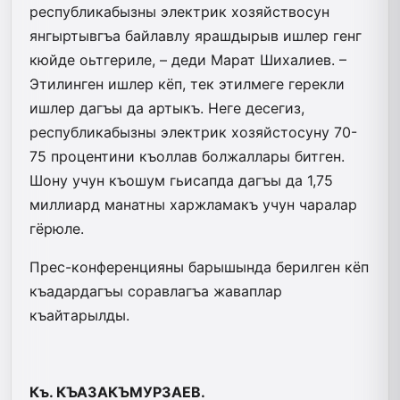
республикабызны электрик хозяйствосун
янгыртывгъа байлавлу ярашдырыв ишлер генг
кюйде оьтгериле, – деди Марат Шихалиев. –
Этилинген ишлер кёп, тек этилмеге герекли
ишлер дагъы да артыкъ. Неге десегиз,
республикабызны электрик хозяйстосуну 70-
75 процентини къоллав болжаллары битген.
Шону учун къошум гьисапда дагъы да 1,75
миллиард манатны харжламакъ учун чаралар
гёрюле.
Прес-конференцияны барышында берилген кёп
къадардагъы соравлагъа жаваплар
къайтарылды.
Къ. КЪАЗАКЪМУРЗАЕВ.