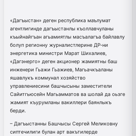
«Дагъыстан» деген республика маълумат
агентлигинде дагъыстанлы къоллавчуланы
къыйнайгъан агьамиятлы масъалагъа байлавлу
болуп регионну журналистлерине ДР-ни
энергетика министри Марат Шихалиев,
«Дагэнерго» деген акционер жамиятны баш
инженери Гьажи Гьажиев, Магьачкъаланы
яшавлукъ коммунал хозяйство
управлениесини башчысыны заместители
Сайит­гьюсейн Магьамматов ва шолай да оьзге
жамият къурумланы вакиллери баянлыкъ
берди.
– Дагъыстанны Башчысы Сергей Меликовну
сиптечилиги булан арт вакътилерде