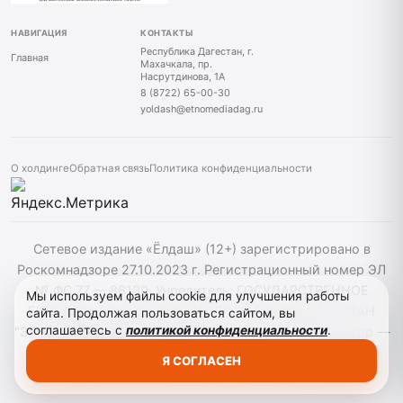
НАВИГАЦИЯ
КОНТАКТЫ
Республика Дагестан, г.
Главная
Махачкала, пр.
Насрутдинова, 1А
8 (8722) 65-00-30
yoldash@etnomediadag.ru
О холдинге
Обратная связь
Политика конфиденциальности
Сетевое издание «Ёлдаш» (12+) зарегистрировано в
Роскомнадзоре 27.10.2023 г. Регистрационный номер ЭЛ
№ ФС 77 — 86130. Учредитель: ГОСУДАРСТВЕННОЕ
Мы используем файлы cookie для улучшения работы
БЮДЖЕТНОЕ УЧРЕЖДЕНИЕ РЕСПУБЛИКИ ДАГЕСТАН
сайта. Продолжая пользоваться сайтом, вы
соглашаетесь с
политикой конфиденциальности
.
"ЭТНОМЕДИАХОЛДИНГ "ДАГЕСТАН" главный редактор —
Г. А. Конакбиев. При использовании материалов сайта
Я СОГЛАСЕН
активная гиперссылка на yoldash.ru обязательна.