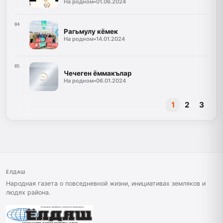
На родном
•
01.06.2024
04
Рагьмулу кёмек
На родном
•
14.01.2024
05
Чечеген ёммакълар
На родном
•
06.01.2024
1
2
3
ЁЛДАШ
Народная газета о повседневной жизни, инициативах земляков и
людях района.