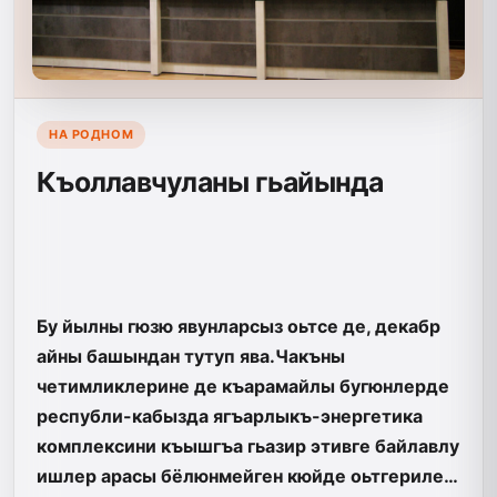
НА РОДНОМ
Къоллавчуланы гьайында
Бу йылны гюзю явунларсыз оьтсе де, декабр
айны башындан тутуп ява.Чакъны
четимликлерине де къарамайлы бугюнлерде
республи-кабызда ягъарлыкъ-энергетика
комплексини къышгъа гьазир этивге байлавлу
ишлер арасы бёлюнмейген кюйде оьтгериле…