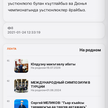
уьстюнлюгю булан къутлайбыз ва Дюнья
чемпионатында уьстюнлюклер ёрайбыз.
8
2021-01-24 12:33:19
ЛЕНТА
На родном
01
Юлдузну макътавлу абаты
На родном
•
16.07.2026
02
МЕЖДУНАРОДНЫЙ СИМПОЗИУМ В
ТУРЦИИ
На родном
•
01.06.2024
03
Сергей МЕЛИКОВ: “Гьар къайсы
тармакъгъа да тергев артажакъ”