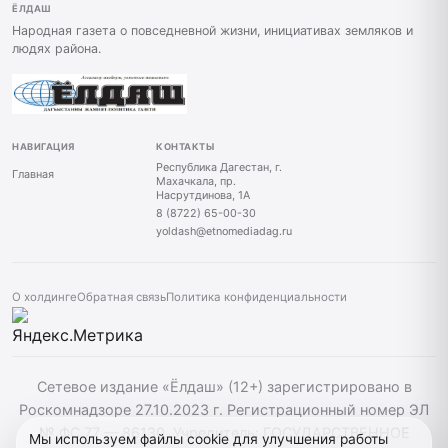
ЁЛДАШ
Народная газета о повседневной жизни, инициативах земляков и
людях района.
НАВИГАЦИЯ
КОНТАКТЫ
Республика Дагестан, г.
Главная
Махачкала, пр.
Насрутдинова, 1А
8 (8722) 65-00-30
yoldash@etnomediadag.ru
О холдинге
Обратная связь
Политика конфиденциальности
Сетевое издание «Ёлдаш» (12+) зарегистрировано в
Роскомнадзоре 27.10.2023 г. Регистрационный номер ЭЛ
№ ФС 77 — 86130. Учредитель: ГОСУДАРСТВЕННОЕ
Мы используем файлы cookie для улучшения работы