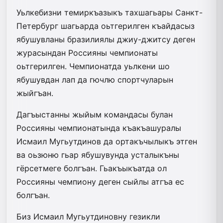
Уьлкебизни темиркъазыкъ тахшагьары Санкт-
Петербург шагьарда оьтгерилген къайдасыз
ябушувланы бразилиялы джиу-джитсу деген
журасындан Россияны чемпионаты
оьтгерилген. Чемпионатда уьлкени шо
ябушувдан лап да гючлю спортчуларын
жыйгъан.
Дагъыстанны жыйым командасы булан
Россияны чемпионатында къакъашуралы
Исмаил Мугьутдинов да ортакъчылыкъ этген
ва оьзюню гьар ябушувунда усталыкъны
гёрсетмеге болгъан. Гьакъыкъатда ол
Россияны чемпиону деген сыйлы атгъа ес
болгъан.
Биз Исмаил Мугьутдиновну гезикли