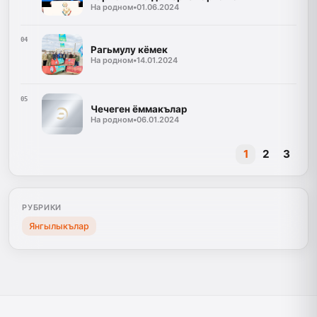
На родном
•
01.06.2024
04
Рагьмулу кёмек
На родном
•
14.01.2024
05
Чечеген ёммакълар
На родном
•
06.01.2024
1
2
3
РУБРИКИ
Янгылыкълар