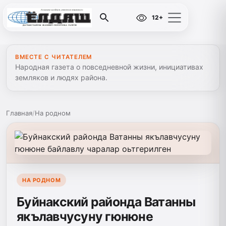
12+
ВМЕСТЕ С ЧИТАТЕЛЕМ
Народная газета о повседневной жизни, инициативах
земляков и людях района.
Главная
/
На родном
НА РОДНОМ
Буйнакский районда Ватанны
якълавчусуну гюнюне