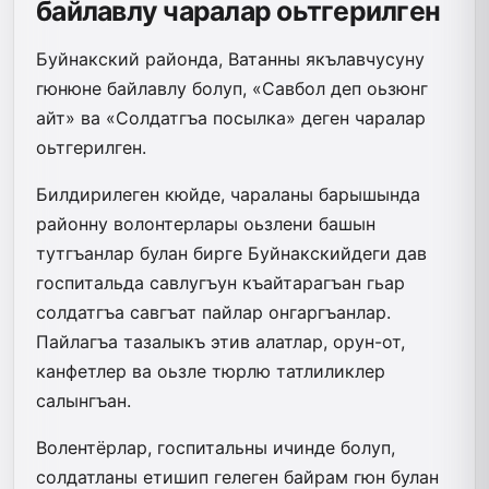
байлавлу чаралар оьтгерилген
Буйнакский районда, Ватанны якълавчусуну
гюнюне байлавлу болуп, «Савбол деп оьзюнг
айт» ва «Солдатгъа посылка» деген чаралар
оьтгерилген.
Билдирилеген кюйде, чараланы барышында
районну волонтерлары оьзлени башын
тутгъанлар булан бирге Буйнакскийдеги дав
госпитальда савлугъун къайтарагъан гьар
солдатгъа савгъат пайлар онгаргъанлар.
Пайлагъа тазалыкъ этив алатлар, орун-от,
канфетлер ва оьзле тюрлю татлиликлер
салынгъан.
Волентёрлар, госпитальны ичинде болуп,
солдатланы етишип гелеген байрам гюн булан