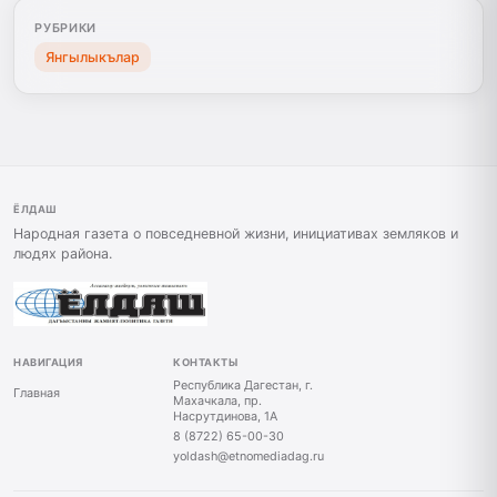
РУБРИКИ
Янгылыкълар
ЁЛДАШ
Народная газета о повседневной жизни, инициативах земляков и
людях района.
НАВИГАЦИЯ
КОНТАКТЫ
Республика Дагестан, г.
Главная
Махачкала, пр.
Насрутдинова, 1А
8 (8722) 65-00-30
yoldash@etnomediadag.ru