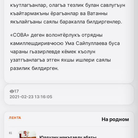
къутлагъанлар, олагъа тезлик булан савлугъун
къайтармакъны ёрагъанлар ва Ватанны
якълайгъаны саялы баракалла билдиргенлер.
«СОВА» деген волонтёрлукъ отрядны
камиллешдиривчюсю Ума Сайпуллаева буса
чараны гьазирлевде кёмек къолун
узатгъанлагъа этген яхшы ишлери саялы
разилик билдирген.
17
2021-02-23 13:16:05
ЛЕНТА
На родном
01
Юлдузну макътавлу абаты