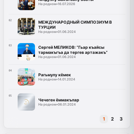
На родном
•
16.07.2026
02
МЕЖДУНАРОДНЫЙ СИМПОЗИУМ В
ТУРЦИИ
На родном
•
01.06.2024
03
Сергей МЕЛИКОВ: “Гьар къайсы
тармакъгъа да тергев артажакъ”
На родном
•
01.06.2024
04
Рагьмулу кёмек
На родном
•
14.01.2024
05
Чечеген ёммакълар
На родном
•
06.01.2024
1
2
3