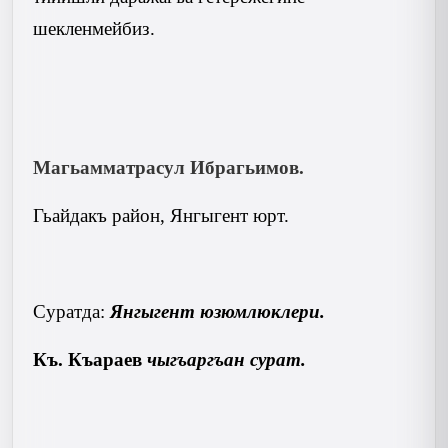
шекленмейбиз.
Магьамматрасул Ибрагьимов.
Гьайдакъ район, Янгыгент юрт.
Суратда:
Янгыгент юзюмлюклери.
Къ. Къараев
чыгъаргъан сурат.