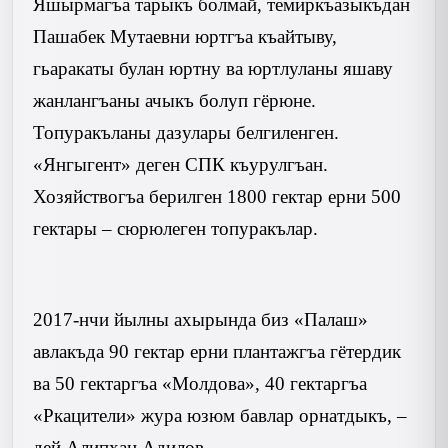
Яшырмагъа тарыкъ болмай, темиркъазыкъдан
Пашабек Мутаевни юртгъа къайтыву,
гьаракаты булан юртну ва юртлуланы яшаву
жанлангъаны ачыкъ болуп гёрюне.
Топуракъланы дазулары белгиленген.
«Янгыгент» деген СПК къурулгъан.
Хозяйствогъа берилген
1800 гектар
ерни
500
гектары
– сюрюлеген топуракълар.
2017-нчи йылны ахырында биз «Палаш»
авлакъда
90 гектар
ерни плантажгъа гётердик
ва 50 гектаргъа «Молдова», 40 гектаргъа
«Ркацители» жура юзюм бавлар орнатдыкъ, –
дей Алипхан Адилов.