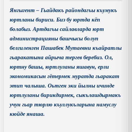
Янгыгент – Гьайдакъ райондагъы къумукъ
юртланы бириси. Биз бу юртда кёп
болабыз. Артдагъы сайлавларда юрт
администрацияны башчысы болуп
белгиленген Пашабек Мутаевни къайратлы
гьаракатына айрыча тергев беребиз. Ол,
юртну башы, юртлуланы яшавун, ерли
экономикасын гётермек муратда гьаракат
этип чалыша. Оьтген эки йылны ичинде
юртлуланы бирикдирмек, сыкълашдырмакъ
учун гьар тюрлю къуллукъларына намуслу
кюйде янаша.