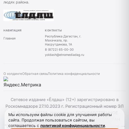
людях района.
НАВИГАЦИЯ
КОНТАКТЫ
Республика Дагестан, г.
Главная
Махачкала, пр.
Насрутдинова, 1А
8 (8722) 65-00-30
yoldash@etnomediadag.ru
О холдинге
Обратная связь
Политика конфиденциальности
Сетевое издание «Ёлдаш» (12+) зарегистрировано в
Роскомнадзоре 27.10.2023 г. Регистрационный номер ЭЛ
№ ФС 77 — 86130. Учредитель: ГОСУДАРСТВЕННОЕ
Мы используем файлы cookie для улучшения работы
БЮДЖЕТНОЕ УЧРЕЖДЕНИЕ РЕСПУБЛИКИ ДАГЕСТАН
сайта. Продолжая пользоваться сайтом, вы
соглашаетесь с
политикой конфиденциальности
.
"ЭТНОМЕДИАХОЛДИНГ "ДАГЕСТАН" главный редактор —