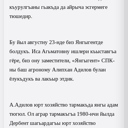
къурулгъаны гьакъда да айрыча эсгермеге
тюшедир.
Бу йыл августну 23-нде биз Янгыгентде
болдукъ. Иса Агьматовну ишлери къыставгъа
гёре, биз ону заместители, «Янгыгент» СПК-
ны баш агроному Алипхан Адилов булан
ёлукъдукъ ва лакъыр этдик.
А.Адилов юрт хозяйство тармакъда янгы адам
тюгюл. Ол аграр тармакъгъа 1980-нчи йылда
Дербент шагьардагъы юрт хозяйство