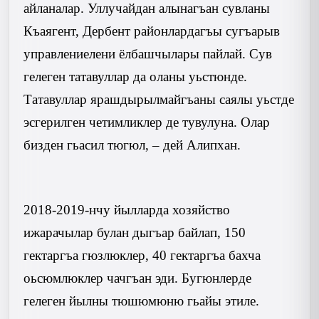
айланалар. Уллучайдан алынагъан сувланы
Къаягент, Дербент районлардагъы сугъарыв
управлениелени ёлбашчылары пайлай. Сув
гелеген татавуллар да оланы уьстюнде.
Татавуллар ярашдырылмайгъаны саялы уьстде
эсгерилген четимликлер де тувулуна. Олар
бизден гьасил тюгюл, – дей Алипхан.
2018-2019-нчу йылларда хозяйство
ижарачылар булан дыгъар байлап, 150
гектаргъа гюзлюклер, 40 гектаргъа бахча
оьсюмлюклер чачгъан эди. Бугюнлерде
гелеген йылны тюшюмюню гьайы этиле.