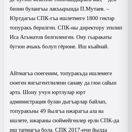
бизин булангъы лакъырында П.Мутаев. –
Юртдагъы СПК-гъа ишлетмеге
1800 гектар
топуракъ берилген. СПК-ны директору этилип
Иса Агьматов белгиленген. Ону гьаракаты
бугюн ачыкъ болуп гёрюне. Иш къайнай.
Айтмагъа сюегеним, топуракъда ишлемеге
сюеген янгыгентлилени санаву да гюн сайын
арта. Шону учун юртлулар юрт
администрация булан дыгъарлар байлап,
топуракъны 49 йылгъа ижарагъа ала ва
ишлете, ижараны сюймейгенлер ерли СПК-да
иш тапмагъа бола. СПК 2017-нчи йылда