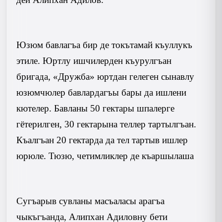
Юзюм бавлагъа бир де токътамай къуллукъ
этиле. Юртлу ишчилерден къурулгъан
бригада, «Дружба» юртдан гелеген сынавлу
юзюмчюлер бавлардагъы бары да ишлени
кютелер. Бавланы
50 гектары
шпалерге
гётерилген, 30 гектарына теллер тартылгъан.
Къалгъан 20 гектарда да тел тартыв ишлер
юрюле. Тюзю, четимликлер де къаршылаша
Сугъарыв сувланы масъаласы арагъа
чыкъгъанда, Алипхан Адиловну бети