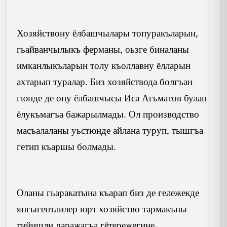
Хозяйствону ёлбашчылары топуракъларын,
гьайванчылыкъ ферманы, оьзге биналаны
имканлыкъларын толу къоллавну ёлларын
ахтарып туралар. Биз хозяйствода болгъан
гюнде де ону ёлбашчысы Иса Агьматов булан
ёлукъмагъа бажарылмады. Ол производство
масъалаланы уьстюнде айлана туруп, тышгъа
гетип къаршы болмады.
Оланы гьаракатына къарап биз де гележекде
янгыгентлилер юрт хозяйство тармакъны
тийишли даражагъа гётережегине