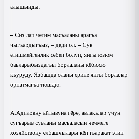
алышынды.
– Сиз лап четим масъаланы арагъа
чыгъардыгъыз, – деди ол. – Сув
етишмейгенлик себеп болуп, янгы юзюм
бавларыбыздагъы борлаланы кёбюсю
къуруду. Язбашда оланы ерине янгы борлалар
орнатмагъа тюшдю.
А.Адиловну айтывуна гёре, авлакълар учун
сугъарыв сувланы масъаласын чечмеге
хозяйствону ёлбашчылары кёп гьаракат этип