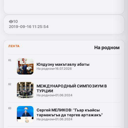
10
2019-09-16 11:25:54
ЛЕНТА
На родном
01
Юлдузну макътавлу абаты
На родном
•
16.07.2026
02
МЕЖДУНАРОДНЫЙ СИМПОЗИУМ В
ТУРЦИИ
На родном
•
01.06.2024
03
Сергей МЕЛИКОВ: “Гьар къайсы
тармакъгъа да тергев артажакъ”
На родном
•
01.06.2024