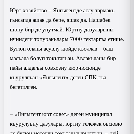
Юрт хозяйство – Янгыгентде аслу тармакъ
гьисапда ашав да бере, яшав да. Пашабек
шону бир де унутмай. Юртну дазуларыны
ичиндеги топуракълары 7000 гектаргъа етише.
Бугюн оланы асувлу кюйде къоллав – баш
масъала болуп токътагъан. Авлакъланы бир
пайы алдагъы совхозну кюрчюсюнде
къурулгъан «Янгыгент» деген СПК-гъа
бегетилген.
– «Янгыгент юрт совет» деген муниципал
къурулувну дазулары, юртну гележек оьсювю
де бугюн мекенли токъташдырылгъан, – дей