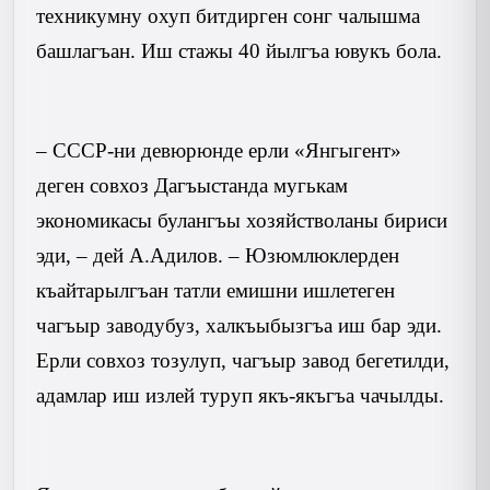
техникумну охуп битдирген сонг чалышма
башлагъан. Иш стажы 40 йылгъа ювукъ бола.
– СССР-ни девюрюнде ерли «Янгыгент»
деген совхоз Дагъыстанда мугькам
экономикасы булангъы хозяйстволаны бириси
эди, – дей А.Адилов. – Юзюмлюк­лерден
къайтарылгъан татли емишни ишлетеген
чагъыр заводубуз, халкъыбызгъа иш бар эди.
Ерли совхоз тозулуп, чагъыр завод бегетилди,
адамлар иш излей туруп якъ-якъгъа чачылды.