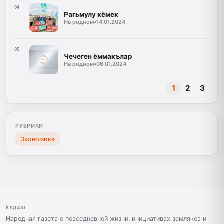
04
Рагьмулу кёмек
На родном
•
14.01.2024
05
Чечеген ёммакълар
На родном
•
06.01.2024
1
2
3
РУБРИКИ
Экономика
ЁЛДАШ
Народная газета о повседневной жизни, инициативах земляков и