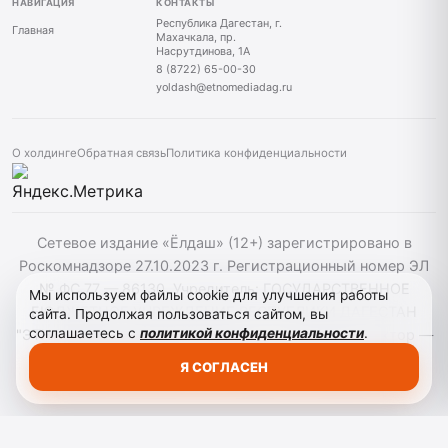
НАВИГАЦИЯ
КОНТАКТЫ
Республика Дагестан, г.
Главная
Махачкала, пр.
Насрутдинова, 1А
8 (8722) 65-00-30
yoldash@etnomediadag.ru
О холдинге
Обратная связь
Политика конфиденциальности
Сетевое издание «Ёлдаш» (12+) зарегистрировано в
Роскомнадзоре 27.10.2023 г. Регистрационный номер ЭЛ
№ ФС 77 — 86130. Учредитель: ГОСУДАРСТВЕННОЕ
Мы используем файлы cookie для улучшения работы
БЮДЖЕТНОЕ УЧРЕЖДЕНИЕ РЕСПУБЛИКИ ДАГЕСТАН
сайта. Продолжая пользоваться сайтом, вы
соглашаетесь с
политикой конфиденциальности
.
"ЭТНОМЕДИАХОЛДИНГ "ДАГЕСТАН" главный редактор —
Г. А. Конакбиев. При использовании материалов сайта
Я СОГЛАСЕН
активная гиперссылка на yoldash.ru обязательна.