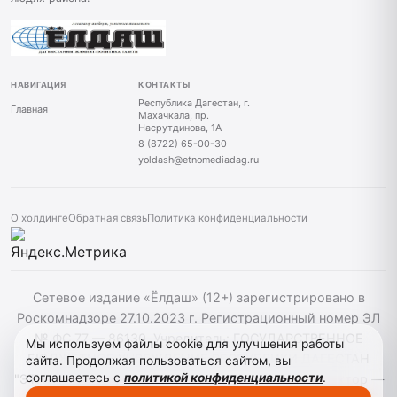
НАВИГАЦИЯ
КОНТАКТЫ
Республика Дагестан, г.
Главная
Махачкала, пр.
Насрутдинова, 1А
8 (8722) 65-00-30
yoldash@etnomediadag.ru
О холдинге
Обратная связь
Политика конфиденциальности
Сетевое издание «Ёлдаш» (12+) зарегистрировано в
Роскомнадзоре 27.10.2023 г. Регистрационный номер ЭЛ
№ ФС 77 — 86130. Учредитель: ГОСУДАРСТВЕННОЕ
Мы используем файлы cookie для улучшения работы
БЮДЖЕТНОЕ УЧРЕЖДЕНИЕ РЕСПУБЛИКИ ДАГЕСТАН
сайта. Продолжая пользоваться сайтом, вы
соглашаетесь с
политикой конфиденциальности
.
"ЭТНОМЕДИАХОЛДИНГ "ДАГЕСТАН" главный редактор —