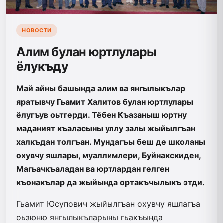
НОВОСТИ
Алим булан юртлулары
ёлукъду
Май айны башында алим ва янгылыкълар
яратывчу Гьамит Халитов булан юртлулары
ёлугъув оьтгерди. Тёбен Къазаныш юртну
маданият къаласыны уллу залы жыйылгъан
халкъдан толгъан. Мундагъы беш де школаны
охувчу яшлары, муаллимлери, Буйнакскиден,
Магьачкъаладан ва юртлардан гелген
къонакълар да жыйында ортакъчылыкъ этди.
Гьамит Юсупович жыйылгъан охувчу яшлагъа
оьзюню янгылыкъларыны гьакъында