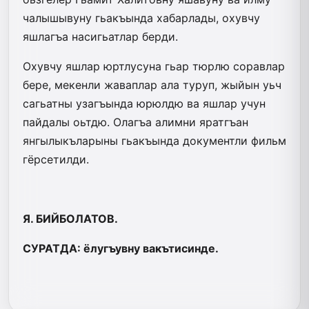
чалышывуну гьакъында хабарлады, охувчу
яшлагъа насигьатлар берди.
Охувчу яшлар юртлусуна гьар тюрлю соравлар
бере, мекенли жаваплар ала туруп, жыйын уьч
сагьатны узагъында юрюлдю ва яшлар учун
пайдалы оьтдю. Олагъа алимни яратгъан
янгылыкъларыны гьакъында документли фильм
гёрсетилди.
Я. БИЙБОЛАТОВ.
СУРАТДА: ёлугъувну вакътисинде.