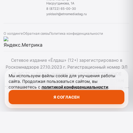
Насрутдинова, 1А
8 (8722) 65-00-30
yoldash@etnomediadag.ru
О холдинге
Обратная связь
Политика конфиденциальности
Сетевое издание «Ёлдаш» (12+) зарегистрировано в
Роскомнадзоре 27.10.2023 г. Регистрационный номер ЭЛ
№ ФС 77 — 86130. Учредитель: ГОСУДАРСТВЕННОЕ
Мы используем файлы cookie для улучшения работы
БЮДЖЕТНОЕ УЧРЕЖДЕНИЕ РЕСПУБЛИКИ ДАГЕСТАН
сайта. Продолжая пользоваться сайтом, вы
соглашаетесь с
политикой конфиденциальности
.
"ЭТНОМЕДИАХОЛДИНГ "ДАГЕСТАН" главный редактор —
Г. А. Конакбиев. При использовании материалов сайта
Я СОГЛАСЕН
активная гиперссылка на yoldash.ru обязательна.