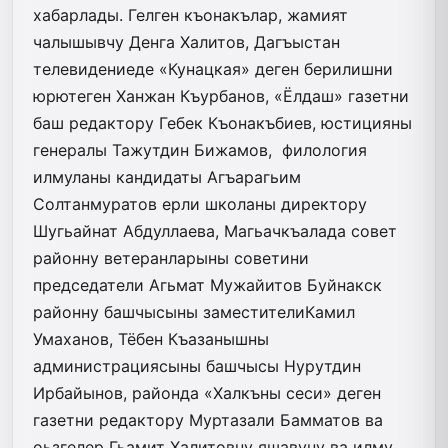
хабарлады. Гелген къонакълар, жамият
чалышывчу Денга Халитов, Дагъыстан
телевидениеде «Кунацкая» деген берилишни
юрютеген Ханжан Къурбанов, «Ёлдаш» газетни
баш редактору Гебек Къонакъбиев, юстицияны
генералы Тажутдин Бижамов, филология
илмуланы кандидаты Агъа­рагьим
Солтанмуратов ерли школаны директору
Шугьайнат Абдуллаева, Магьачкъалада совет
районну ветеранларыны советини
председатели Агьмат Мужайитов Буйнакск
районну башчысыны заместителиКамил
Умаханов, Тёбен Къазанышны
администрациясыны башчысы Нурутдин
Ирбайынов, районда «Халкъны сеси» деген
газетни редактору Муртазали Бамматов ва
оьзгелер Гьамит Халитовну яшавуну ва илму