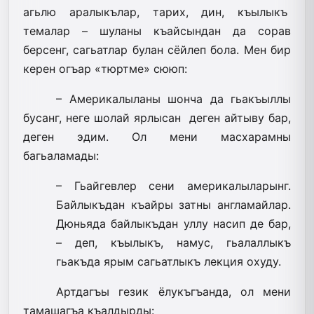
агьлю аралыкълар, тарих, дин, къылыкъ
темалар – шуланы къайсындан да сорав
берсенг, сагьатлар булан сёйлеп бола. Мен бир
керен огъар «тюртме» сююп:
– Америкалыланы шонча да гьакъыллы
бусанг, неге шолай ярлысан деген айтыву бар,
деген эдим. Ол мени масхарамны
багьаламады:
– Гьайгевлер сени америкалыларынг.
Байлыкъдан къайры затны англамайлар.
Дюньяда байлыкъдан уллу насип де бар,
– деп, къылыкъ, намус, гьалаллыкъ
гьакъда ярым сагьатлыкъ лекция охуду.
Артдагъы гезик ёлукъгъанда, ол мени
тамашагъа къалдырды: