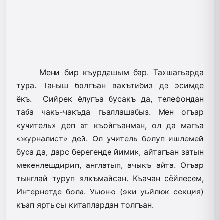
Мени бир къурдашым бар. Тахшагьарда
тура. Таныш болгъан вакътибиз де эсимде
ёкъ. Сийрек ёлугъа бусакъ да, телефондан
таба чакъ-чакъда гьаллашабыз. Мен огъар
«учитель» деп ат къой­гъанман, ол да магъа
«журналист» дей. Ол учитель болуп ишлемей
буса да, дарс берегенде йимик, айтагъан затын
мекенлешдирип, англатып, ачыкъ айта. Огъар
тынглай туруп ялкъмайсан. Къачан сёйлесем,
Интернетде бола. Уьюню (эки уьйлюк секция)
къап яртысы китаплардан толгъан.