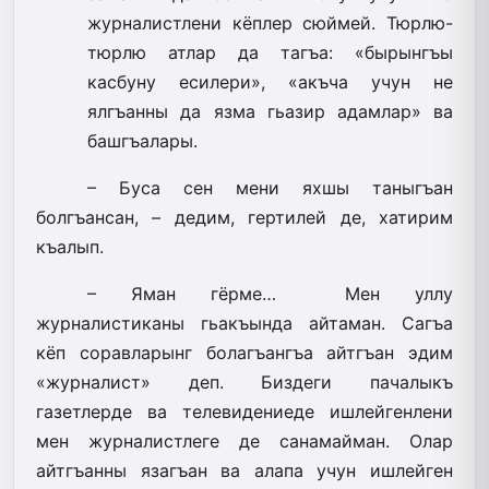
журналистлени кёплер сюймей. Тюрлю-
тюрлю атлар да тагъа: «бырынгъы
касбуну есилери», «акъча учун не
ялгъанны да язма гьазир адамлар» ва
башгъалары.
– Буса сен мени яхшы таныгъан
болгъансан, – дедим, гертилей де, хатирим
къалып.
– Яман гёрме… Мен уллу
журналистиканы гьакъында айтаман. Сагъа
кёп соравларынг болагъангъа айтгъан эдим
«журналист» деп. Биздеги пачалыкъ
газетлерде ва телевидениеде ишлейгенлени
мен журналистлеге де санамайман. Олар
айтгъанны язагъан ва алапа учун ишлейген