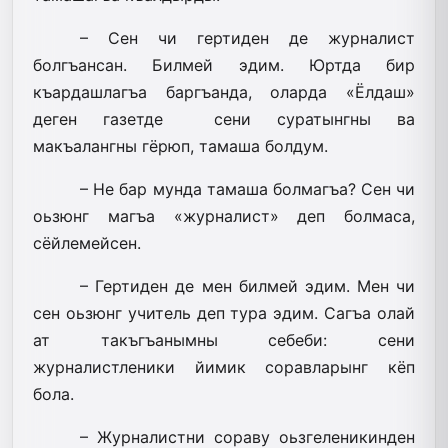
– Сен чи гертиден де журналист
болгъансан. Билмей эдим. Юртда бир
къардашлагъа баргъанда, оларда «Ёлдаш»
деген газетде сени суратынгны ва
макъалангны гёрюп, тамаша болдум.
– Не бар мунда тамаша болмагъа? Сен чи
­оьзюнг магъа «журналист» деп болмаса,
сёйлемейсен.
– Гертиден де мен билмей эдим. Мен чи
сен оьзюнг учитель деп тура эдим. Сагъа олай
ат такъгъанымны себеби: сени
журналистленики йимик соравларынг кёп
бола.
– Журналистни сораву оьзгеленикинден