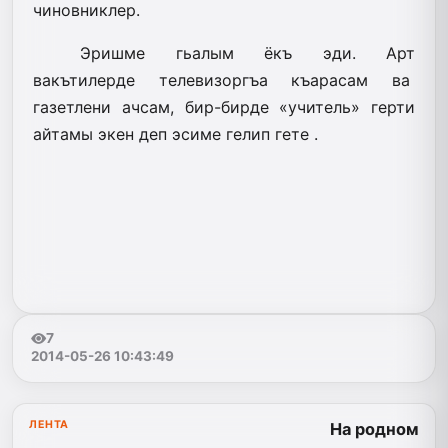
чиновниклер.
Эришме гьалым ёкъ эди. Арт
вакътилерде телевизоргъа къарасам ва
газетлени ачсам, бир-бирде «учитель» герти
айтамы экен деп эсиме гелип гете .
7
2014-05-26 10:43:49
ЛЕНТА
На родном