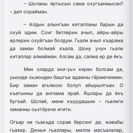
– Шоланы яртысын сама охугъанмысан?
– деп сорайман.
– Алдын алынгъан китапланы барын да
охуй эдим. Сонг бетлерин ачып, айры-айры
ерлерин охуйгъан болдум. Гьали ачып къарама
да заман болмай къала. Шону учун гьали
китаплар алмайман. Алсам да, салма ер де ёкъ.
Мен оларда эки-уьч керен болсам да,
уьюнде оьзюнден башгъа адамны гёрмегенмен.
Бир заман агьлюсю болуп айырылгъан. О
къатынны да анг­лама ярай. Яшлары да ёкъ
бугъай. Шолай, мени къурдашым – гьалиги
заманны оьзтёрече игити.
Огъар не гьакъда сорав берсенг де, жавабы
гьазир. Дюнья гьаллары, милли масъалалар,