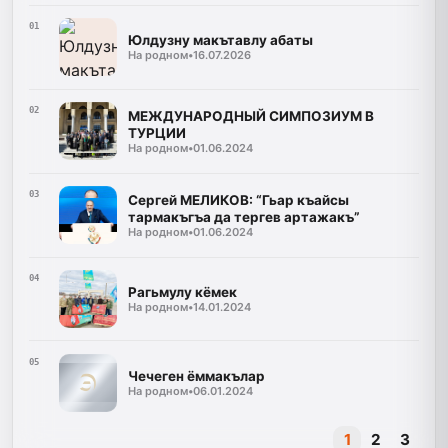
01
Юлдузну макътавлу абаты
На родном
•
16.07.2026
02
МЕЖДУНАРОДНЫЙ СИМПОЗИУМ В
ТУРЦИИ
На родном
•
01.06.2024
03
Сергей МЕЛИКОВ: “Гьар къайсы
тармакъгъа да тергев артажакъ”
На родном
•
01.06.2024
04
Рагьмулу кёмек
На родном
•
14.01.2024
05
Чечеген ёммакълар
На родном
•
06.01.2024
1
2
3