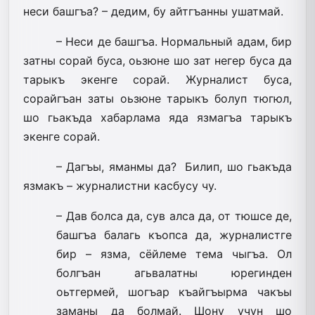
неси башгъа? – дедим, бу айтгъанны ушатмай.
– Неси де башгъа. Нормальный адам, бир
затны сорай буса, оьзюне шо зат негер буса да
тарыкъ экенге сорай. Журналист буса,
сорайгъан заты оьзю­не тарыкъ болуп тюгюл,
шо гьакъда хабарлама яда язмагъа тарыкъ
экенге сорай.
– Дагъы, яманмы да? Билип, шо гьакъда
язмакъ – журналистни касбусу чу.
– Дав болса да, сув алса да, от тюшсе де,
башгъа балагь къопса да, журналистге
бир – язма, сёйлеме тема чыгъа. Ол
болгъан агьвалатны юрегинден
оьтгермей, шогъар къайгъырма чакъы
заманы да болмай. Шону учун шо