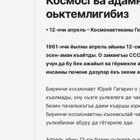
Космосгъа адамн
оьктемлигибиз
• 12-нчи апрель – Космонавтиканы Г
1961-нчи йылны апрель айыны 12-си
эсен-аман къайтды. О замангъы СС
учун да бу бек ажайып ва гёрмекли 
инсанны гючюне дазулар ёкъ экени а
Биринчи космонавт Юрий Гагарин о 
къалмады, ону оьзге уьлкелеге де ча
бизин пачалыкъгъа даим къаршы юр
биринчи космонавтны къонакълай ча
уьлкебизни абуру да гётериле эди.
Апрель айны 12-си бизин уьлкеде гь