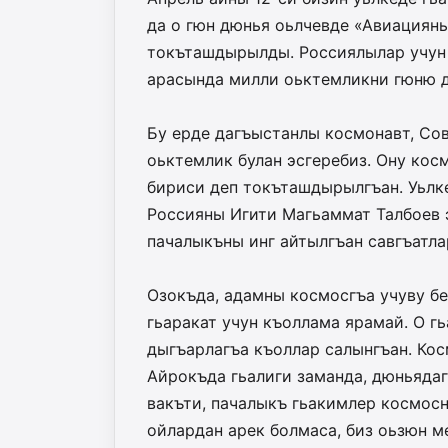
да о гюн дюнья оьлчевде «Авиациян
токъташдырылды. Россиялылар учун 
арасында милли оьктемликни гюню д
Бу ерде дагъыстанлы космонавт, Со
оьктемлик булан эсгеребиз. Ону кос
бириси деп токъташдырылгъан. Уьлк
Россияны Игити Магьаммат Талбоев 
пачалыкъны инг айтылгъан савгъатла
Озокъда, адамны космосгъа учуву бе
гьаракат учун къоллама ярамай. О г
дыгъарлагъа къоллар салынгъан. Ко
Айрокъда гьалиги заманда, дюньядаг
вакъти, пачалыкъ гьакимлер космосн
ойлардан арек болмаса, биз оьзюн м