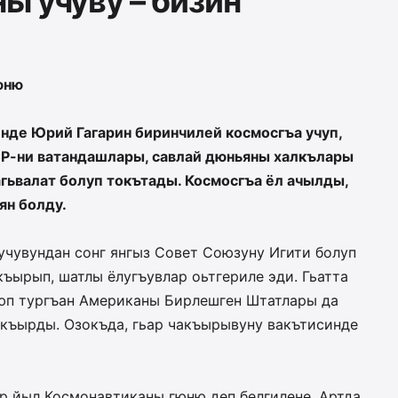
ы учуву – бизин
юню
нде Юрий Гагарин биринчилей космосгъа учуп,
СР-ни ватандашлары, савлай дюньяны халкълары
агьвалат болуп токътады. Космосгъа ёл ачылды,
ян болду.
учувундан сонг янгыз Совет Союзуну Игити болуп
къырып, шатлы ёлугъувлар оьтгериле эди. Гьатта
юп тургъан Американы Бирлешген Штатлары да
къырды. Озокъда, гьар чакъырывуну вакътисинде
ар йыл Космонавтиканы гюню деп белгилене. Артда