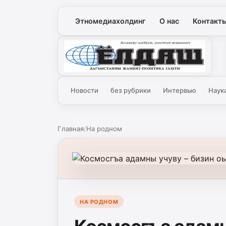
Этномедиахолдинг
О нас
Контакт
Ёлдаш
Новости
без рубрики
Интервью
Наук
Главная
/
На родном
НА РОДНОМ