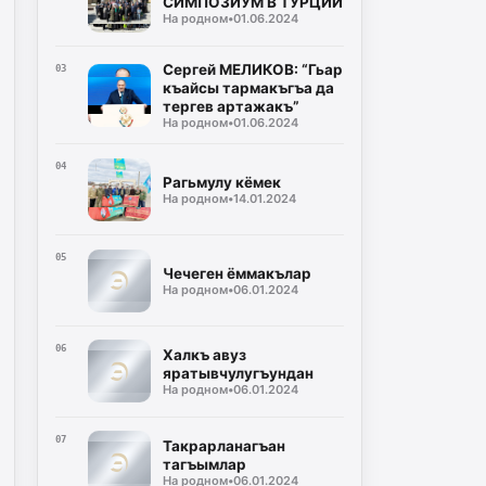
СИМПОЗИУМ В ТУРЦИИ
На родном
•
01.06.2024
Сергей МЕЛИКОВ: “Гьар
03
къайсы тармакъгъа да
тергев артажакъ”
На родном
•
01.06.2024
04
Рагьмулу кёмек
На родном
•
14.01.2024
05
Чечеген ёммакълар
На родном
•
06.01.2024
06
Халкъ авуз
яратывчулугъундан
На родном
•
06.01.2024
07
Такрарланагъан
тагъымлар
На родном
•
06.01.2024