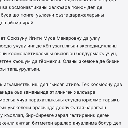
ы ва космонавтиканы халкъара гюню» деп де
буса шо гюнге, уьлкени оьзге даражаларыны
еп айтма ярай.
вет Союзуну Игити Муса Манаровну да уллу
мосда учуву инг де кёп узатылгъан экспедицияланы
ени космонавтикасыны оьсювюн болдурмакъ учун,
этген къошум да гёрмекли. Оланы экевюне де бизин
ры тапшурулгъан.
к агьамиятлы иш деп гьисап этиле. Тек космосну дав
ьакъда оьз заманында этилинген халкъара
смосгъа учув парахатлыкъны ёлунда юрюлме тарыкъ.
ъы уьлкелени арасында дослукъ тая барагъан
у къоллап, бир-биревге зарал гелтирейик деген
екенли англап битмеген аршлар ачувланма болур деп