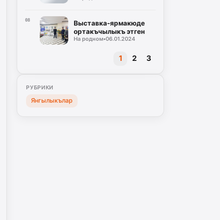
08
Выставка-ярмакюде
ортакъчылыкъ этген
На родном
•
06.01.2024
1
2
3
РУБРИКИ
Янгылыкълар