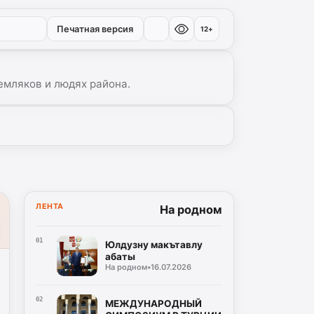
Печатная версия
12+
емляков и людях района.
ЛЕНТА
На родном
01
Юлдузну макътавлу
абаты
На родном
•
16.07.2026
02
МЕЖДУНАРОДНЫЙ