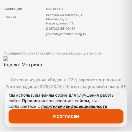
НАВИГАЦИЯ
КОНТАКТЫ
Республика Дагестан, г.
Главная
Махачкала, пр.
Насрутдинова, 1А
8 (8722) 65-00-30
yoldash@etnomediadag.ru
О холдинге
Обратная связь
Политика конфиденциальности
Сетевое издание «Ёлдаш» (12+) зарегистрировано в
Роскомнадзоре 27.10.2023 г. Регистрационный номер ЭЛ
№ ФС 77 — 86130. Учредитель: ГОСУДАРСТВЕННОЕ
Мы используем файлы cookie для улучшения работы
БЮДЖЕТНОЕ УЧРЕЖДЕНИЕ РЕСПУБЛИКИ ДАГЕСТАН
сайта. Продолжая пользоваться сайтом, вы
соглашаетесь с
политикой конфиденциальности
.
"ЭТНОМЕДИАХОЛДИНГ "ДАГЕСТАН" главный редактор —
Г. А. Конакбиев. При использовании материалов сайта
Я СОГЛАСЕН
активная гиперссылка на yoldash.ru обязательна.