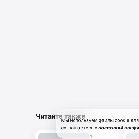
Читайте также
Мы используем файлы cookie для
соглашаетесь с
политикой конф
В