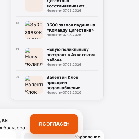
Дагестана
восстанавливают
Новости
•
07.08.2026
дороги после ливней
18
3500 заявок подано на
«Команду Дагестана»
Новости
•
07.08.2026
Новую поликлинику
19
построят в Ахвахском
районе
Новости
•
07.08.2026
Валентин Клок
20
проверил
водоснабжение
Новости
•
07.08.2026
Буйнакска
, вы
Я СОГЛАСЕН
х браузера.
Управлением