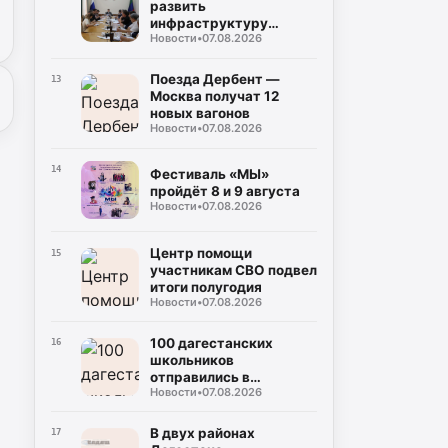
развить
инфраструктуру
Новости
•
07.08.2026
Каспийской флотилии
Поезда Дербент —
13
Москва получат 12
новых вагонов
Новости
•
07.08.2026
14
Фестиваль «МЫ»
пройдёт 8 и 9 августа
Новости
•
07.08.2026
Центр помощи
15
участникам СВО подвел
итоги полугодия
Новости
•
07.08.2026
100 дагестанских
16
школьников
отправились в
Новости
•
07.08.2026
Петербург
В двух районах
17