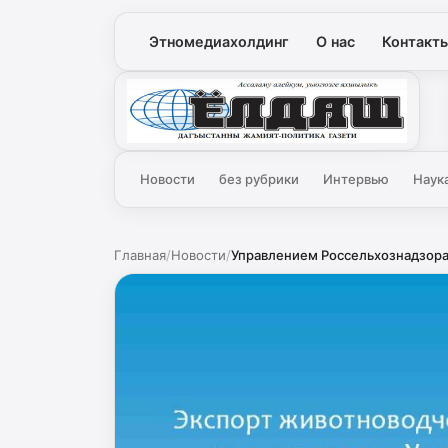
Этномедиахолдинг
О нас
Контакт
Ёлдаш
Новости
без рубрики
Интервью
Наук
Главная
/
Новости
/
Управлением Россельхознадзора 