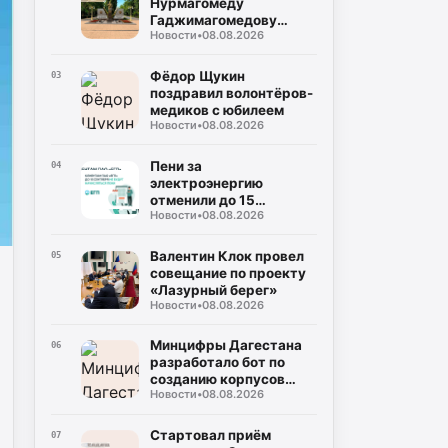
Нурмагомеду
Гаджимагомедову
Новости
•
08.08.2026
установят в парке
Махачкалы
Фёдор Щукин
03
поздравил волонтёров-
медиков с юбилеем
Новости
•
08.08.2026
Пени за
04
электроэнергию
отменили до 15
Новости
•
08.08.2026
сентября
Валентин Клок провел
05
совещание по проекту
«Лазурный берег»
Новости
•
08.08.2026
Минцифры Дагестана
06
разработало бот по
созданию корпусов
Новости
•
08.08.2026
национальных языков
народов республики
Стартовал приём
07