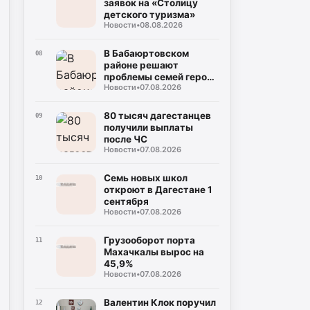
заявок на «Столицу
детского туризма»
Новости
•
08.08.2026
В Бабаюртовском
08
районе решают
проблемы семей героев
Новости
•
07.08.2026
СВО
80 тысяч дагестанцев
09
получили выплаты
после ЧС
Новости
•
07.08.2026
Семь новых школ
10
откроют в Дагестане 1
сентября
Новости
•
07.08.2026
Грузооборот порта
11
Махачкалы вырос на
45,9%
Новости
•
07.08.2026
Валентин Клок поручил
12