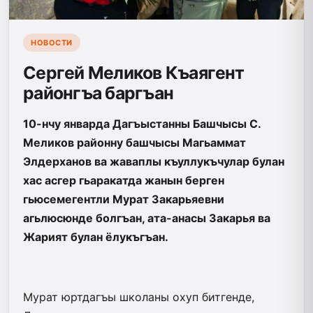
НОВОСТИ
Сергей Меликов Къаягент
районгъа баргъан
10-нчу январда Дагъыстанны Башчысы С.
Меликов районну башчысы Магьаммат
Элдерханов ва жаваплы къуллукъчулар булан
хас асгер гьаракатда жанын берген
гьюсемегентли Мурат Закарьяевни
агьлюсюнде болгъан, ата-анасы Закарья ва
Жарият булан ёлукъгъан.
Мурат юртдагъы шко­ланы охуп битгенде,