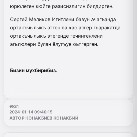
юрюлеген кюйге разисизлигин билдирген.
Сергей Меликов Игитлени бавун ачагъанда
ортакъчылыкъ этген ва хас асгер гьаракатда
ортакъчылыкъ этегенде гечингенлени
агьлюлери булан ёлугъув оьтгерген.
Бизин мухбирибиз.
31
2024-01-14 09:40:15
АВТОР КОНАКБИЕВ КОНАКБИЙ