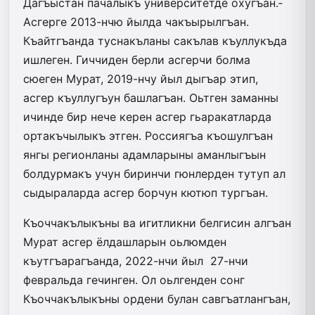
Дагъыстан пачалыкъ университетде оху­гъан.­
Асгерге 2013-нчю йылда чакъырылгъан.
Къайтгъанда туснакъланы сакълав къуллукъда
ишлеген. Гиччиден берли асгерчи болма
сюеген Мурат, 2019-нчу йыл дыгъар­ этип,
асгер къуллугъун башлагъан. Оьтген заманны
ичинде бир нече керен асгер гьаракатларда
ортакъчылыкъ этген. Россиягъа къошулгъан
янгы регионланы адамларыны аманлыгъын
болдурмакъ учун биринчи гюнлерден тутуп ал
сыдыраларда асгер борчун кютюп тургъан.
Къоччакълыкъны ва игит­ликни белгисин алгъан
Мурат асгер ёлдашларын оьлюмден
къутгъарагъанда, 2022-нчи йыл 27-нчи
февральда гечинген. Ол оьлгенден сонг
Къоччакълыкъны ордени булан савгъатлангъан,