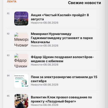
ЛЕНТА
Свежие новости
01
Акция «Чистый Каспий» пройдёт 8
августа
Новости
•
08.08.2026
Мемориал Нурмагомеду
02
Гаджимагомедову установят в парке
Махачкалы
Новости
•
08.08.2026
03
Фёдор Щукин поздравил волонтёров-
медиков с юбилеем
Новости
•
08.08.2026
04
Пени за электроэнергию отменили до 15
сентября
Новости
•
08.08.2026
05
Валентин Клок провел совещание по
проекту «Лазурный берег»
Новости
•
08.08.2026