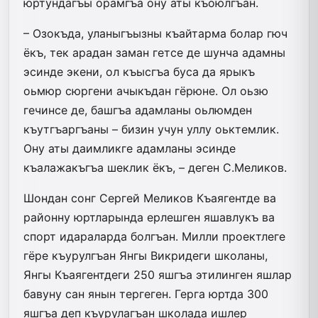
юртундагъы орамгъа ону аты къоюлгъан.
– Озокъда, уланыгъызны къайтарма болар гюч
ёкъ, тек арадан заман гетсе де шунча адамны
эсинде экени, ол къысгъа буса да ярыкъ
оьмюр сюргени ачыкъдан гёрюне. Ол оьзю
гечинсе де, башгъа адамланы оьлюмден
къутгъаргъаны – бизин учун уллу оьктемлик.
Ону аты даимликге адамланы эсинде
къалажакъгъа шеклик ёкъ, – деген С.Меликов.
Шондан сонг Сергей Меликов Къаягентде ва
районну юртларында ерлешген яшавлукъ ва
спорт идараларда болгъан. Милли проектлеге
гёре къурулгъан Янгы Викридеги школаны,
Янгы Къаягентдеги 250 яшгъа этилинген яшлар
бавуну сан янын тергеген. Герга юртда 300
яшгъа деп къурулагъан школада ишлер