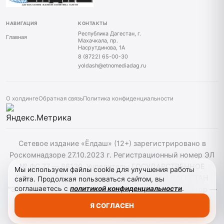
НАВИГАЦИЯ
КОНТАКТЫ
Республика Дагестан, г.
Главная
Махачкала, пр.
Насрутдинова, 1А
8 (8722) 65-00-30
yoldash@etnomediadag.ru
О холдинге
Обратная связь
Политика конфиденциальности
Сетевое издание «Ёлдаш» (12+) зарегистрировано в
Роскомнадзоре 27.10.2023 г. Регистрационный номер ЭЛ
№ ФС 77 — 86130. Учредитель: ГОСУДАРСТВЕННОЕ
Мы используем файлы cookie для улучшения работы
БЮДЖЕТНОЕ УЧРЕЖДЕНИЕ РЕСПУБЛИКИ ДАГЕСТАН
сайта. Продолжая пользоваться сайтом, вы
соглашаетесь с
политикой конфиденциальности
.
"ЭТНОМЕДИАХОЛДИНГ "ДАГЕСТАН" главный редактор —
Г. А. Конакбиев. При использовании материалов сайта
Я СОГЛАСЕН
активная гиперссылка на yoldash.ru обязательна.