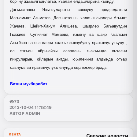
борчну жыйылгъанлагъа, къалам ёлдашларына къойду.
Дагъыстанны Язывчуларыны союзуну председатели
Магьаммат Агьматов, Дагъыстанны халкъ шаирлери Агьмат
Жачаев, Шейит-Ханум Алишева, шаирлер Багьавутдин
Гьажиев, Супиянат Мамаева, язывчу ва шаир Къалсын
Акъгёзов ва оьзгелери халкъ язывчубузну яратывчулугъуну ,
ол язгъан айры-айры асарланы гьакъында оьзлени
пикруларын, ойларын айтды, юбилейини алдында огъар
савлукъ ва яратывчулукъ ёлунда оьрлюклер ёрады.
Бизин мухбирибиз.
73
2013-10-04 11:18:49
АВТОР ADMIN
ЛЕНТА
Свежие новости