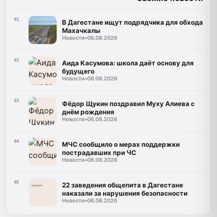
01
В Дагестане ищут подрядчика для обхода
Махачкалы
Новости
•
06.08.2026
02
Аида Касумова: школа даёт основу для
будущего
Новости
•
06.08.2026
03
Фёдор Щукин поздравил Муху Алиева с
днём рождения
Новости
•
06.08.2026
04
МЧС сообщило о мерах поддержки
пострадавших при ЧС
Новости
•
06.08.2026
05
22 заведения общепита в Дагестане
наказали за нарушения безопасности
Новости
•
06.08.2026