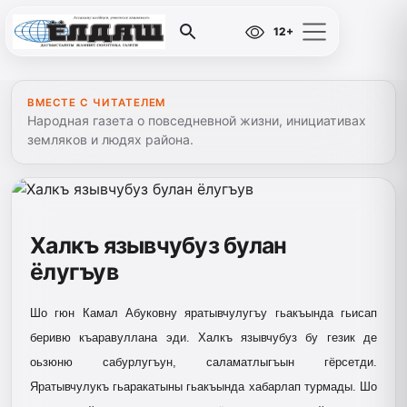
12+
ВМЕСТЕ С ЧИТАТЕЛЕМ
Народная газета о повседневной жизни, инициативах
земляков и людях района.
Халкъ язывчубуз булан
ёлугъув
Шо гюн Камал Абуковну яратывчулугъу гьа­къында гьисап
беривю къаравуллана эди. Халкъ язывчубуз бу гезик де
оьзю­ню сабурлу­гъун, саламатлыгъын гёрсетди.
Яратывчулукъ гьаракатыны гьа­къында хабарлап турмады. Шо