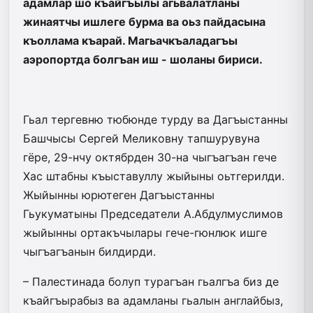
адамлар шо къайгъылы агьвалатланы
жинаятчы ишлеге бурма ва оьз пайдасына
къоллама къарай. Магьачкъаладагъы
аэропортда болгъан иш - шоланы бириси.
Гьал тергевню тюбюнде турду ва Дагъыстанны
Башчысы Сергей Меликовну тапшурувуна
гёре, 29-нчу октябрден 30-на чыгъагъан гече
Хас штабны къыставуллу жыйыны оьтгерилди.
Жыйынны юрютеген Дагъыстанны
Гьукуматыны Председатели А.Абдулмуслимов
жыйын­ны ортакъчылары гече-гюнлюк ишге
чыгъагъанын билдирди.
– Палестинада болуп ту­рагъан гьалгъа биз де
къайгъырабыз ва адамланы гьалын англайбыз,