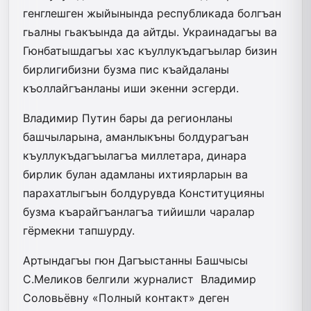
генглешген жыйынында республикада болгъан
гьалны гьакъында да айтды. Украинадагъы ва
Гюнбатышдагъы хас къуллукъдагъылар бизин
бирлигибизни бузма пис къайдаланы
къоллайгъанланы иши экенни эсгерди.
Владимир Путин бары да регионланы
башчыларына, аманлыкъны болдурагъан
къуллукъдагъылагъа миллетара, динара
бирлик булан адамланы ихтиярларын ва
парахатлыгъын болдурувда Конституцияны
бузма къарайгъанлагъа тийишли чаралар
гёрмекни тапшурду.
Артындагъы гюн Дагъыс­танны Башчысы
С.Меликов белгили журналист Владимир
Соловьёвну «Полный контакт» деген