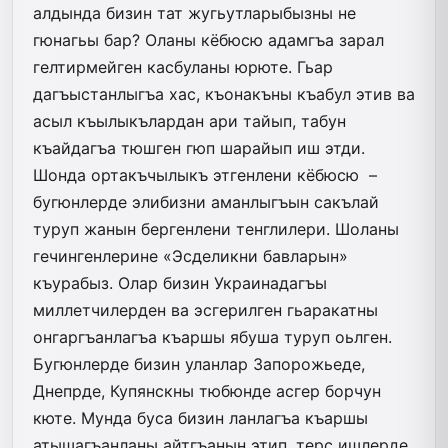
алдында бизин тат жугьутларыбызны не
гюнагьы бар? Оланы кёбюсю адамгъа зарал
гелтирмейген касбуланы юрюте. Гьар
дагъыстанлыгъа хас, къонакъны къабул этив ва
асыл къылыкълардан ари тайып, табун
къайдагъа тюшген гюп шарайып иш этди.
Шонда ортакъчылыкъ этгенлени кёбюсю –
бугюнлерде элибизни аманлыгъын сакълай
туруп жанын бергенлени тенглилери. Шоланы
гечингенлерине «Эсделикни бавларын»
къурабыз. Олар бизин Украинадагъы
миллетчилерден ва эсгерилген гьаракатны
онгаргъанлагъа къаршы ябуша туруп оьлген.
Бугюнлерде бизин уланлар Запорожьеде,
Днепрде, Купянскны тюбюнде асгер борчун
кюте. Мунда буса бизин ланлагъа къаршы
атышагъанланы айтгъанын этип, терс ишлерде