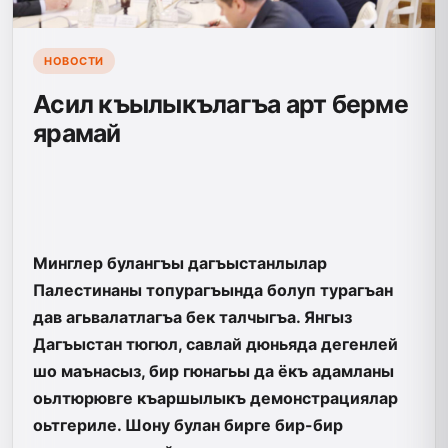
НОВОСТИ
Асил къылыкълагъа арт берме
ярамай
Минглер булангъы дагъыстанлылар
Палестинаны топурагъында болуп турагъан
дав агьвалатлагъа бек талчыгъа. Янгыз
Дагъыстан тюгюл, савлай дюньяда дегенлей
шо маънасыз, бир гюнагьы да ёкъ адамланы
оьлтюрювге къаршылыкъ демонстрациялар
оьтгериле. Шону булан бирге бир-бир