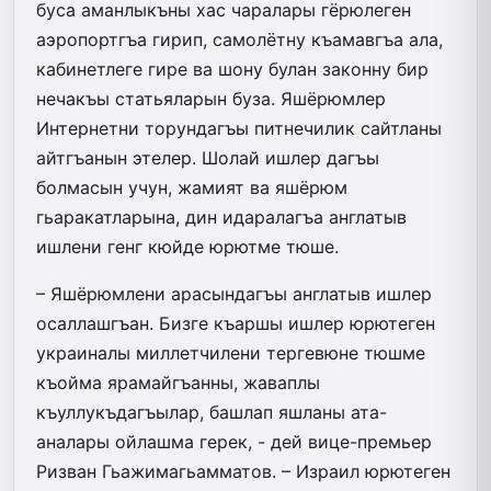
буса аманлыкъны хас чаралары гёрюлеген
аэропортгъа гирип, самолётну къамавгъа ала,
кабинетлеге гире ва шону булан законну бир
нечакъы статьяларын буза. Яшёрюмлер
Интернетни торундагъы питнечилик сайтланы
айтгъанын этелер. Шолай ишлер дагъы
болмасын учун, жамият ва яшёрюм
гьаракатларына, дин идаралагъа англатыв
ишлени генг кюйде юрютме тюше.
– Яшёрюмлени арасындагъы англатыв ишлер
осаллашгъан. Бизге къаршы ишлер юрютеген
украиналы миллетчилени тергевюне тюшме
къойма ярамайгъанны, жаваплы
къуллукъдагъылар, башлап яшланы ата-
аналары ойлашма герек, - дей вице-премьер
Ризван Гьажимагьамматов. – Израил юрютеген