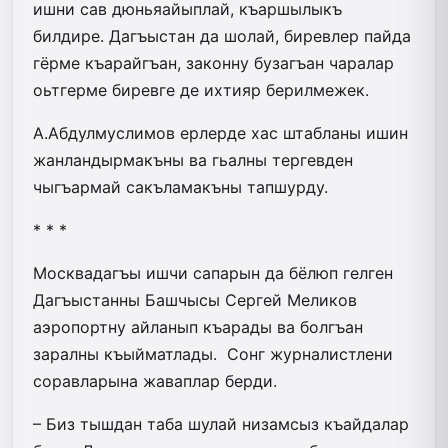
ишни сав дюнья­айыплай, къаршылыкъ
билдире. Дагъыстан да шолай, биревлер пайда
гёрме къарайгъан, законну бузагъан чаралар
оьтгерме биревге де ихтияр берилмежек.
А.Абдулмуслимов ерлерде хас штабланы ишин
жанландырмакъны ва гьалны тергевден
чыгъармай сакъламакъны тапшурду.
* * *
Москвадагъы ишчи сапарын да бёлюп гелген
Дагъыстанны Башчысы Сер­гей Меликов
аэропортну айланып къарады ва болгъан
заралны къыйматлады. Сонг журналистлени
соравларына жаваплар берди.
– Биз тышдан таба шулай низамсыз къайдалар