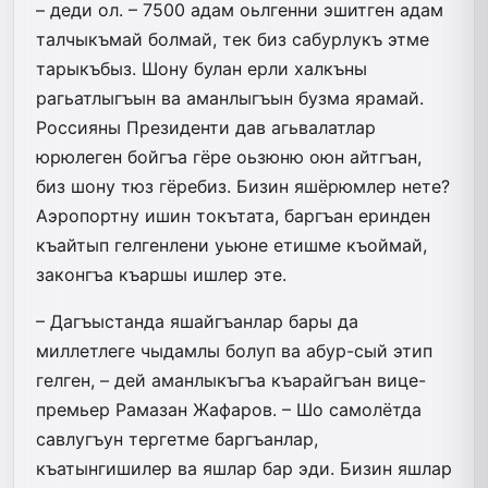
– деди ол. – 7500 адам оьлгенни эшитген адам
талчыкъмай болмай, тек биз сабурлукъ этме
тарыкъбыз. Шону булан ерли халкъны
рагьатлыгъын ва аманлыгъын бузма ярамай.
Россияны Президенти дав агь­валатлар
юрюлеген бойгъа гёре оьзюню оюн айтгъан,
биз шону тюз гёребиз. Бизин яшёрюмлер нете?
Аэропортну ишин токътата, баргъан еринден
къайтып гелгенлени уьюне етишме къоймай,
законгъа къаршы ишлер эте.
– Дагъыстанда яшайгъан­лар бары да
миллетлеге чыдамлы болуп ва абур-сый этип
гелген, – дей аманлыкъгъа къарайгъан вице-
премьер­ Рамазан Жафаров. – Шо самолётда
савлугъун тергетме баргъанлар,
къатынгишилер ва яшлар бар эди. Бизин яшлар