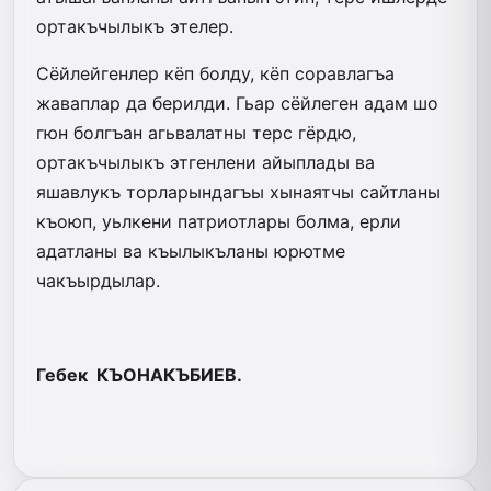
ортакъчылыкъ этелер.
Сёйлейгенлер кёп болду, кёп соравлагъа
жаваплар да берилди. Гьар сёйлеген адам шо
гюн болгъан агьвалатны терс гёрдю,
ортакъчылыкъ этгенлени айыплады ва
яшавлукъ торларындагъы хынаятчы сайтланы
къоюп, уьлкени патриотлары болма, ерли
адатланы ва къылыкъланы юрютме
чакъырдылар.
Гебек КЪОНАКЪБИЕВ.