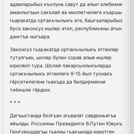
адамларыбыз къолуна савут да алып элибизни
аманлыгъын сакълай ва миллетчилеге къаршы
гьаракатда ортакъчылыкъ эте, башгъаларыбыз
буса законсуз ишлер этип, республиканы атын
данггъа чыгъара.
Законсуз гьаракатда ор­такъчылыкъ этгенлер
тутулгъан, шолар булан сорав алыв ишлер
юрюлюп тура. Шолай пакарсызлыкъларда
ортакъчылыкъ этгенлеге 8-15 йыл туснакъ
гёрсетилегени гьакъда да билдирмекни
тийишли гёрдюк.
* * *
Дагъыстанда болгъан агьвалат сав­дюньягъа
яйылды. Россияны Президенти В.Путин Ювукъ
Гюнтувушдагъы гьалны гьакъында юрютген