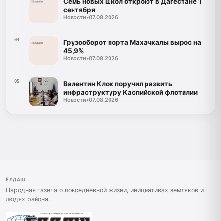
Семь новых школ откроют в Дагестане 1
сентября
Новости
•
07.08.2026
04
Грузооборот порта Махачкалы вырос на
45,9%
Новости
•
07.08.2026
05
Валентин Клок поручил развить
инфраструктуру Каспийской флотилии
Новости
•
07.08.2026
ЁЛДАШ
Народная газета о повседневной жизни, инициативах земляков и
людях района.