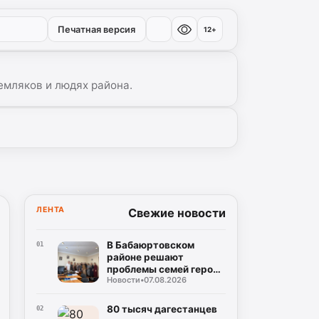
Печатная версия
12+
емляков и людях района.
ЛЕНТА
Свежие новости
В Бабаюртовском
01
районе решают
проблемы семей героев
Новости
•
07.08.2026
СВО
80 тысяч дагестанцев
02