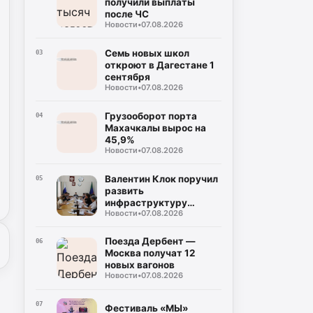
получили выплаты
после ЧС
Новости
•
07.08.2026
Семь новых школ
03
откроют в Дагестане 1
сентября
Новости
•
07.08.2026
Грузооборот порта
04
Махачкалы вырос на
45,9%
Новости
•
07.08.2026
Валентин Клок поручил
05
развить
инфраструктуру
Новости
•
07.08.2026
Каспийской флотилии
Поезда Дербент —
06
Москва получат 12
новых вагонов
Новости
•
07.08.2026
07
Фестиваль «МЫ»