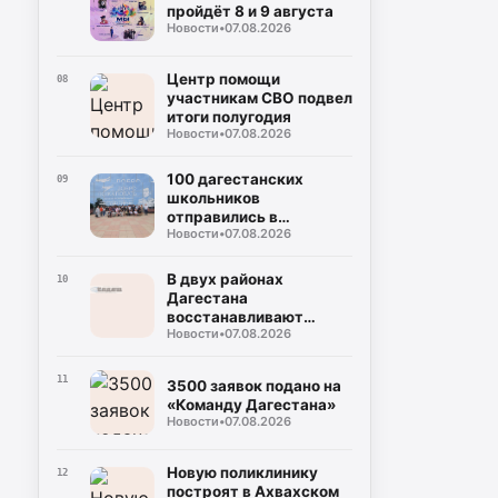
пройдёт 8 и 9 августа
Новости
•
07.08.2026
Центр помощи
08
участникам СВО подвел
итоги полугодия
Новости
•
07.08.2026
100 дагестанских
09
школьников
отправились в
Новости
•
07.08.2026
Петербург
В двух районах
10
Дагестана
восстанавливают
Новости
•
07.08.2026
дороги после ливней
11
3500 заявок подано на
«Команду Дагестана»
Новости
•
07.08.2026
Новую поликлинику
12
построят в Ахвахском