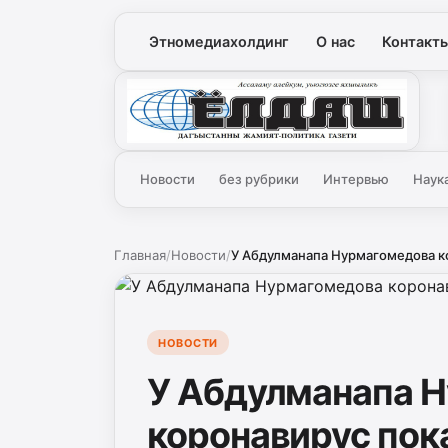
Этномедиахолдинг
О нас
Контакт
Ёлдаш
Новости
без рубрики
Интервью
Наук
Главная
/
Новости
/
У Абдулманапа Нурмагомедова ко
НОВОСТИ
У Абдулманапа 
коронавирус пок