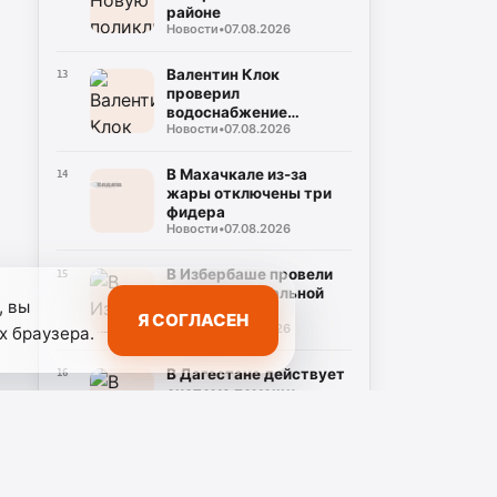
районе
Новости
•
07.08.2026
Валентин Клок
13
проверил
водоснабжение
Новости
•
07.08.2026
Буйнакска
В Махачкале из-за
14
жары отключены три
фидера
Новости
•
07.08.2026
В Избербаше провели
15
рейд по нелегальной
, вы
занятости
Я СОГЛАСЕН
Новости
•
07.08.2026
х браузера.
В Дагестане действует
16
система помощи
семьям с детьми
Новости
•
07.08.2026
В Дагестане
17
проинспектировали