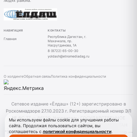
людях района.
НАВИГАЦИЯ
КОНТАКТЫ
Республика Дагестан, г.
Главная
Махачкала, пр.
Насрутдинова, 1А
8 (8722) 65-00-30
yoldash@etnomediadag.ru
О холдинге
Обратная связь
Политика конфиденциальности
Сетевое издание «Ёлдаш» (12+) зарегистрировано в
Роскомнадзоре 27.10.2023 г. Регистрационный номер ЭЛ
№ ФС 77 — 86130. Учредитель: ГОСУДАРСТВЕННОЕ
Мы используем файлы cookie для улучшения работы
БЮДЖЕТНОЕ УЧРЕЖДЕНИЕ РЕСПУБЛИКИ ДАГЕСТАН
сайта. Продолжая пользоваться сайтом, вы
соглашаетесь с
политикой конфиденциальности
.
"ЭТНОМЕДИАХОЛДИНГ "ДАГЕСТАН" главный редактор —