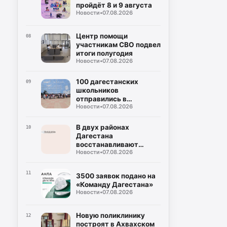
пройдёт 8 и 9 августа
Новости
•
07.08.2026
Центр помощи
08
участникам СВО подвел
итоги полугодия
Новости
•
07.08.2026
100 дагестанских
09
школьников
отправились в
Новости
•
07.08.2026
Петербург
В двух районах
10
Дагестана
восстанавливают
Новости
•
07.08.2026
дороги после ливней
11
3500 заявок подано на
«Команду Дагестана»
Новости
•
07.08.2026
Новую поликлинику
12
построят в Ахвахском