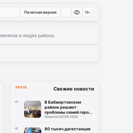
Печатная версия
12+
емляков и людях района.
ЛЕНТА
Свежие новости
В Бабаюртовском
01
районе решают
проблемы семей героев
Новости
•
07.08.2026
СВО
80 тысяч дагестанцев
02