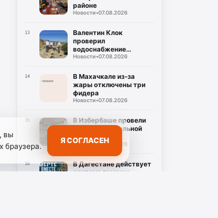
районе
Новости
•
07.08.2026
Валентин Клок
13
проверил
водоснабжение
Новости
•
07.08.2026
Буйнакска
В Махачкале из-за
14
жары отключены три
фидера
Новости
•
07.08.2026
В Избербаше провели
15
рейд по нелегальной
, вы
занятости
Я СОГЛАСЕН
Новости
•
07.08.2026
х браузера.
В Дагестане действует
16
система помощи
семьям с детьми
Новости
•
07.08.2026
В Дагестане
17
проинспектировали