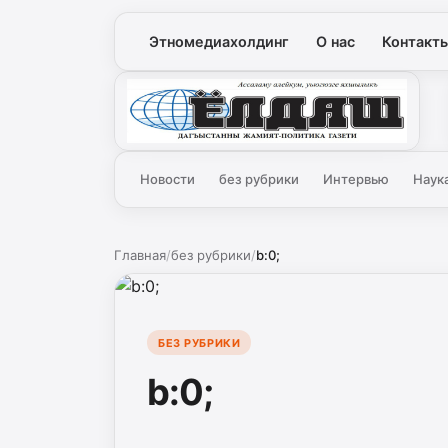
Этномедиахолдинг
О нас
Контакт
Ёлдаш
Новости
без рубрики
Интервью
Наук
Главная
/
без рубрики
/
b:0;
БЕЗ РУБРИКИ
b:0;