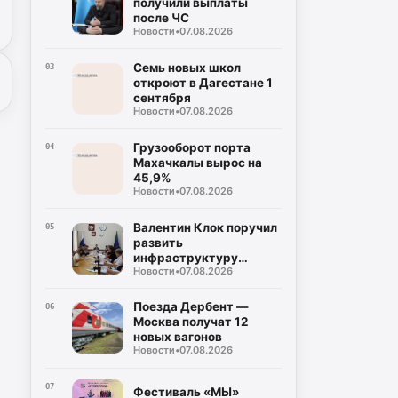
получили выплаты
после ЧС
Новости
•
07.08.2026
Семь новых школ
03
откроют в Дагестане 1
сентября
Новости
•
07.08.2026
Грузооборот порта
04
Махачкалы вырос на
45,9%
Новости
•
07.08.2026
Валентин Клок поручил
05
развить
инфраструктуру
Новости
•
07.08.2026
Каспийской флотилии
Поезда Дербент —
06
Москва получат 12
новых вагонов
Новости
•
07.08.2026
07
Фестиваль «МЫ»