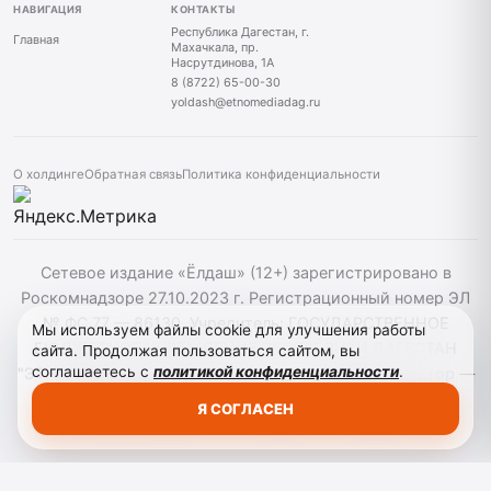
НАВИГАЦИЯ
КОНТАКТЫ
Республика Дагестан, г.
Главная
Махачкала, пр.
Насрутдинова, 1А
8 (8722) 65-00-30
yoldash@etnomediadag.ru
О холдинге
Обратная связь
Политика конфиденциальности
Сетевое издание «Ёлдаш» (12+) зарегистрировано в
Роскомнадзоре 27.10.2023 г. Регистрационный номер ЭЛ
№ ФС 77 — 86130. Учредитель: ГОСУДАРСТВЕННОЕ
Мы используем файлы cookie для улучшения работы
БЮДЖЕТНОЕ УЧРЕЖДЕНИЕ РЕСПУБЛИКИ ДАГЕСТАН
сайта. Продолжая пользоваться сайтом, вы
соглашаетесь с
политикой конфиденциальности
.
"ЭТНОМЕДИАХОЛДИНГ "ДАГЕСТАН" главный редактор —
Г. А. Конакбиев. При использовании материалов сайта
Я СОГЛАСЕН
активная гиперссылка на yoldash.ru обязательна.