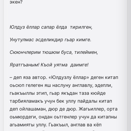
экен?
Юлдуз ёллар сапар ёлда тирилген,
Унутулмас эсделикдир гьар кимге.
Сююнчлерим тюшюм буса, тилеймен,
Яратгъаным! Къой уятма даимге!
– деп яза автор. «Юлдузлу ёллар» деген китап
оьсюп гелеген яш наслуну англавлу, эдепли,
гьакъыллы этип, гьар якъдан таза кюйде
тарбияламакъ учун бек уллу пайдалы китап
деп ойлашаман, дюр де дюр. Жагьиллер, орта
оьмюрдеги, ондан оьтгенлер учун да китапны
агьамияты уллу. Гьакъыл, англав ва кёп