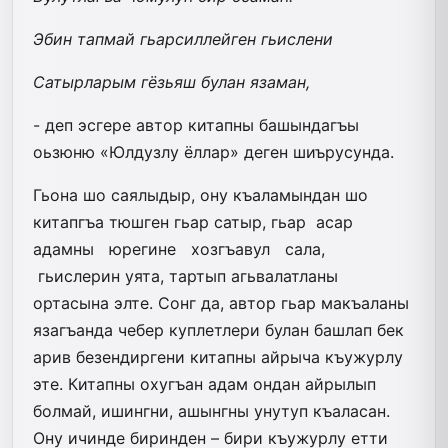
Эбин тапмай гьарсиллейген гьислени
Сатырларым гёзьяш булан язаман,
- деп эсгере автор китапны башындагъы
оьзюню «Юлдузлу ёллар» деген шиърусунда.
Гьона шо саялыдыр, ону къаламындан шо
китапгъа тюшген гьар сатыр, гьар асар
адамны юрегине хозгъавул сала,
гьислерин уята, тартып агьвалатланы
ортасына элте. Сонг да, автор гьар макъаланы
язагъанда чебер куплетлери булан башлап бек
арив безендиргени китапны айрыча къужурлу
эте. Китапны охугъан адам ондан айрылып
болмай, ишингни, ашынгны унутуп къаласан.
Ону ичинде биринден – бири къужурлу етти