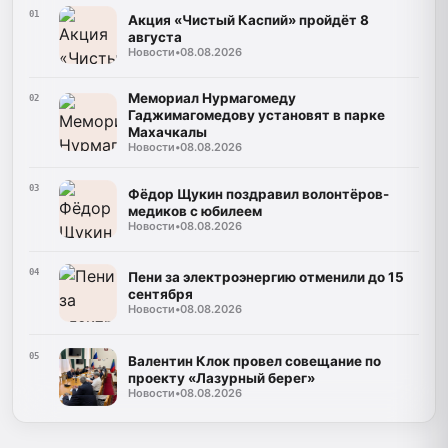
01
Акция «Чистый Каспий» пройдёт 8
августа
Новости
•
08.08.2026
Мемориал Нурмагомеду
02
Гаджимагомедову установят в парке
Махачкалы
Новости
•
08.08.2026
03
Фёдор Щукин поздравил волонтёров-
медиков с юбилеем
Новости
•
08.08.2026
04
Пени за электроэнергию отменили до 15
сентября
Новости
•
08.08.2026
05
Валентин Клок провел совещание по
проекту «Лазурный берег»
Новости
•
08.08.2026