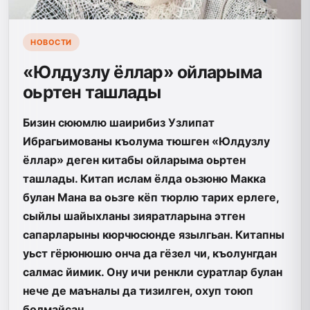
НОВОСТИ
«Юлдузлу ёллар» ойларыма
оьртен ташлады
Бизин сююмлю шаирибиз Узлипат
Ибрагьимованы къолума тюшген «Юлдузлу
ёллар» деген китабы ойларыма оьртен
ташлады. Китап ислам ёлда оьзюню Макка
булан Мана ва оьзге кёп тюрлю тарих ерлеге,
сыйлы шайыхланы зияратларына этген
сапарларыны кюрчюсюнде язылгьан. Китапны
уьст гёрюнюшю онча да гёзел чи, къолунгдан
салмас йимик. Ону ичи ренкли суратлар булан
нече де маъналы да тизилген, охуп тоюп
болмайсан.