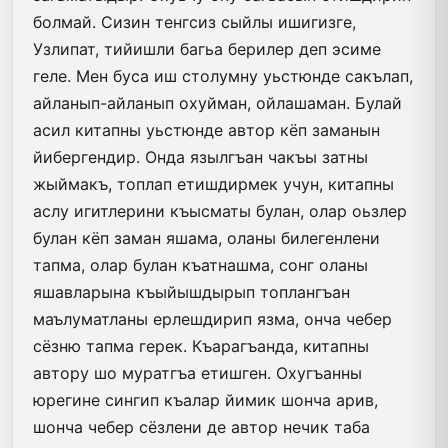
болмай. Сизин тенгсиз сыйлы ишигизге,
Узлипат, тийишли багьа берилер деп эсиме
геле. Мен буса иш столумну уьстюнде сакълап,
айланып-айланып охуйман, ойлашаман. Булай
асил китапны уьстюнде автор кёп заманын
йибергендир. Онда язылгъан чакъы затны
жыймакъ, топлап етишдирмек учун, китапны
аслу игитлерини къысматы булан, олар оьзлер
булан кёп заман яшама, оланы билегенлени
тапма, олар булан къатнашма, сонг оланы
яшавларына къыйышдырып топлангъан
маълуматланы ерлешдирип язма, онча чебер
сёзню тапма герек. Къарагъанда, китапны
автору шо муратгъа етишген. Охугъанны
юрегине сингип къалар йимик шонча арив,
шонча чебер сёзлени де автор нечик таба