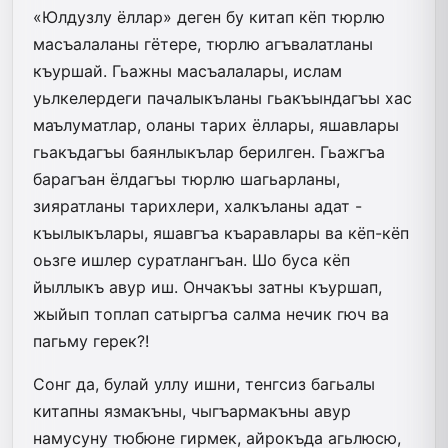
«Юлдузлу ёллар» деген бу китап кёп тюрлю
масъалаланы гётере, тюрлю агъвалатланы
къуршай. Гьажны масъалалары, ислам
уьлкелердеги пачалыкъланы гьакъындагъы хас
маълуматлар, оланы тарих ёллары, яшавлары
гьакъдагъы баянлыкълар берилген. Гьажгъа
барагъан ёлдагъы тюрлю шагьарланы,
зияратланы тарихлери, халкъланы адат -
къылыкълары, яшавгъа къаравлары ва кёп-кёп
оьзге ишлер суратлангъан. Шо буса кёп
йыллыкъ авур иш. Ончакъы затны къуршап,
жыйып топлап сатыргъа салма нечик гюч ва
пагьму герек?!
Сонг да, булай уллу ишни, тенгсиз багьалы
китапны язмакъны, чыгъармакъны авур
намусуну тюбюне гирмек, айрокъда агьлюсю,