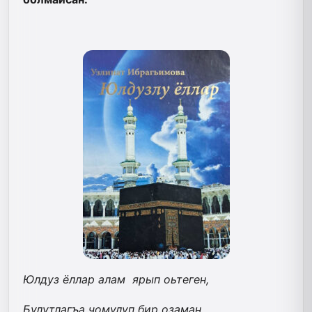
Юлдуз ёллар алам ярып оьтеген,
Булутлагъа чомулуп бир озаман.