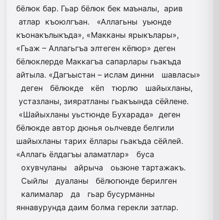
бёлюк бар. Гьар бёлюк бек маъналы, арив
атлар къоюлгъан. «Аллагьны уьюнде
къонакълыкъда», «Макканы ярыкълары»,
«Гьаж – Аллагьгъа элтеген кёпюр» деген
бёлюклерде Маккагъа сапарлары гьакъда
айтыла. «Дагъыстан – ислам динни шавласы»
деген бёлюкде кёп тюрлю шайыхланы,
устазланы, зияратланы гьакъында сёйлене.
«Шайыхланы уьстюнде Бухарада» деген
бёлюкде автор дюнья оьлчевде белгили
шайыхланы тарих ёллары гьакъда сёйлей.
«Аллагь ёлдагъы аламатлар» буса
охувчуланы айрыча оьзюне тартажакъ.
Сыйлы дуаланы бёлюгюнде берилген
калималар да гьар бусурманны
яннавурунда даим болма герекли затлар.