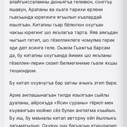
алайгьиссаламны дюньягъа геливюн, сонггъу
яшавун, Арапаны ва оьзге тарихи ерлени
гьакъында юрегинге ягъылып къалардай
язылгъан. Китапны гьар бёлюгюн охугъан
чакъы юрегинг шо якълагъа тарта. Яяв аякъдан
чыгъып гетип, шо гёзелликлеге чомулма герек
эди деп эсинге геле. Оьзюм Гьажгъа барсам
да, бу китапны охугъанда йимик шо якъланы
гёзеллик-лерин сезип билмегениме гьали яхшы
тюшюндюм.
Бу китап охувчугъа бар затны ачыкъ этип бере.
Арив англашынагъан тилде язылгъан сыйлы
дуаланы, айрокъда «Ясин сураны» гёрюп мен
къувангъан кюйню сёз булан англатма къыйын.
Бу иш, бу маъналы китап авторну кёп йыллыкъ
загьматыдыр. Охувчу ону багьасын етишдирип