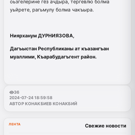
оьзгелерине гёз ачдыра, тергевлю болма
уьйрете, рагьмулу болма чакъыра.
Ниярханум ДУРНИЯЗОВА,
Дагъыстан Республиканы ат къазангъан
муаллими, Къарабудагъгент район.
36
2024-07-24 18:59:58
АВТОР КОНАКБИЕВ КОНАКБИЙ
ЛЕНТА
Свежие новости