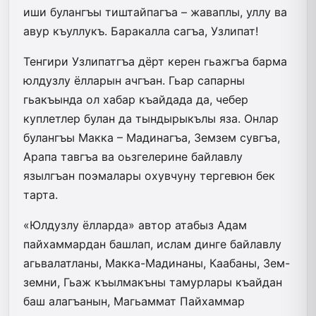
иши булангъы тиштайпагъа – жаваплы, уллу ва
авур къуллукъ. Баракалла сагъа, Узлипат!
Тенгири Узлипатгъа дёрт керен гьажгъа барма
юлдузлу ёлларын ачгъан. Гьар сапарны
гьакъында ол хабар къайдада да, чебер
куплетлер булан да тындырыкълы яза. Онлар
булангъы Макка – Мадинагъа, Земзем сувгъа,
Арапа тавгъа ва оьзгелерине байлавлу
язылгъан поэмалары охувчуну тергевюн бек
тарта.
«Юлдузлу ёлларда» автор атабыз Адам
пайхаммардан башлап, ислам динге байлавлу
агьвалатланы, Макка-Мадинаны, Каабаны, Зем-
земни, Гьаж къылмакъны тамурлары къайдан
баш алагъанын, Магьаммат Пайхаммар