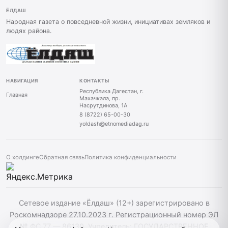
ЁЛДАШ
Народная газета о повседневной жизни, инициативах земляков и
людях района.
НАВИГАЦИЯ
КОНТАКТЫ
Республика Дагестан, г.
Главная
Махачкала, пр.
Насрутдинова, 1А
8 (8722) 65-00-30
yoldash@etnomediadag.ru
О холдинге
Обратная связь
Политика конфиденциальности
Сетевое издание «Ёлдаш» (12+) зарегистрировано в
Роскомнадзоре 27.10.2023 г. Регистрационный номер ЭЛ
№ ФС 77 — 86130. Учредитель: ГОСУДАРСТВЕННОЕ