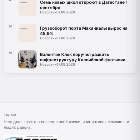
03
Семь новых школ откроют в Дагестане 1
сентября
Новости
•
07.08.2026
04
Грузооборот порта Махачкалы вырос на
45,9%
Новости
•
07.08.2026
05
Валентин Клок поручил развить
инфраструктуру Каспийской флотилии
Новости
•
07.08.2026
ЁЛДАШ
Народная газета о повседневной жизни, инициативах земляков и
людях района.