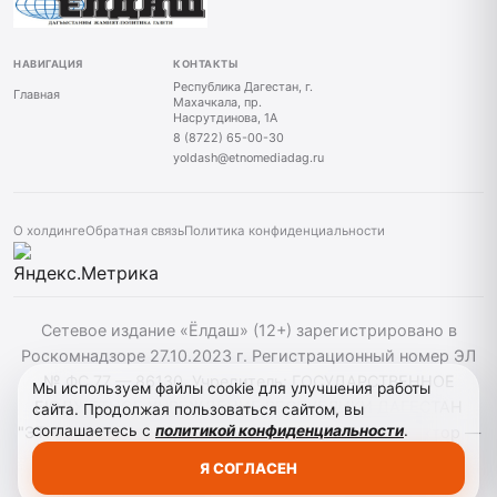
НАВИГАЦИЯ
КОНТАКТЫ
Республика Дагестан, г.
Главная
Махачкала, пр.
Насрутдинова, 1А
8 (8722) 65-00-30
yoldash@etnomediadag.ru
О холдинге
Обратная связь
Политика конфиденциальности
Сетевое издание «Ёлдаш» (12+) зарегистрировано в
Роскомнадзоре 27.10.2023 г. Регистрационный номер ЭЛ
№ ФС 77 — 86130. Учредитель: ГОСУДАРСТВЕННОЕ
Мы используем файлы cookie для улучшения работы
БЮДЖЕТНОЕ УЧРЕЖДЕНИЕ РЕСПУБЛИКИ ДАГЕСТАН
сайта. Продолжая пользоваться сайтом, вы
соглашаетесь с
политикой конфиденциальности
.
"ЭТНОМЕДИАХОЛДИНГ "ДАГЕСТАН" главный редактор —
Г. А. Конакбиев. При использовании материалов сайта
Я СОГЛАСЕН
активная гиперссылка на yoldash.ru обязательна.