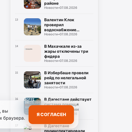
районе
Новости
•
07.08.2026
Валентин Клок
13
проверил
водоснабжение
Новости
•
07.08.2026
Буйнакска
В Махачкале из-за
14
жары отключены три
фидера
Новости
•
07.08.2026
В Избербаше провели
15
рейд по нелегальной
занятости
Новости
•
07.08.2026
В Дагестане действует
16
система помощи
семьям с детьми
, вы
Я СОГЛАСЕН
Новости
•
07.08.2026
х браузера.
В Дагестане
17
проинспектировали