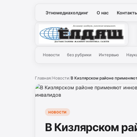
Этномедиахолдинг
О нас
Контакт
Ёлдаш
Новости
без рубрики
Интервью
Наук
Главная
/
Новости
/
В Кизлярском районе применяют
НОВОСТИ
В Кизлярском ра