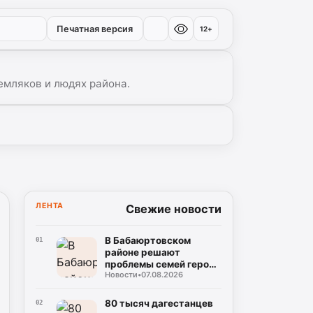
Печатная версия
12+
емляков и людях района.
ЛЕНТА
Свежие новости
В Бабаюртовском
01
районе решают
проблемы семей героев
Новости
•
07.08.2026
СВО
80 тысяч дагестанцев
02