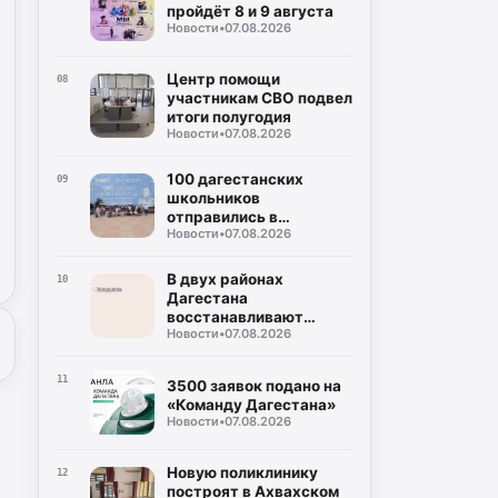
пройдёт 8 и 9 августа
Новости
•
07.08.2026
Центр помощи
08
участникам СВО подвел
итоги полугодия
Новости
•
07.08.2026
100 дагестанских
09
школьников
отправились в
Новости
•
07.08.2026
Петербург
В двух районах
10
Дагестана
восстанавливают
Новости
•
07.08.2026
дороги после ливней
11
3500 заявок подано на
«Команду Дагестана»
Новости
•
07.08.2026
Новую поликлинику
12
построят в Ахвахском