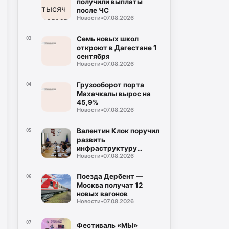
получили выплаты
после ЧС
Новости
•
07.08.2026
Семь новых школ
03
откроют в Дагестане 1
сентября
Новости
•
07.08.2026
Грузооборот порта
04
Махачкалы вырос на
45,9%
Новости
•
07.08.2026
Валентин Клок поручил
05
развить
инфраструктуру
Новости
•
07.08.2026
Каспийской флотилии
Поезда Дербент —
06
Москва получат 12
новых вагонов
Новости
•
07.08.2026
07
Фестиваль «МЫ»