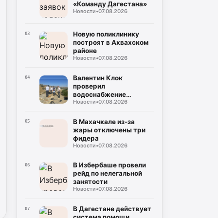
«Команду Дагестана»
Новости
•
07.08.2026
Новую поликлинику
03
построят в Ахвахском
районе
Новости
•
07.08.2026
Валентин Клок
04
проверил
водоснабжение
Новости
•
07.08.2026
Буйнакска
В Махачкале из-за
05
жары отключены три
фидера
Новости
•
07.08.2026
В Избербаше провели
06
рейд по нелегальной
занятости
Новости
•
07.08.2026
В Дагестане действует
07
система помощи