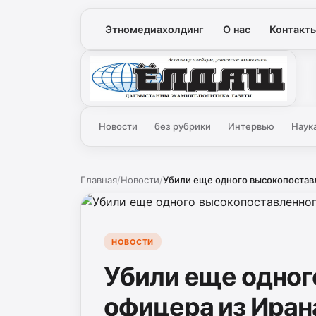
Этномедиахолдинг
О нас
Контакт
Ёлдаш
Новости
без рубрики
Интервью
Наук
Главная
/
Новости
/
Убили еще одного высокопоставл
НОВОСТИ
Убили еще одног
офицера из Иран