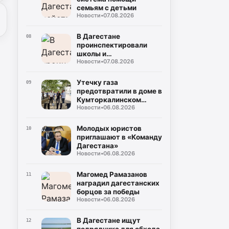
семьям с детьми
Новости
•
07.08.2026
В Дагестане
08
проинспектировали
школы и
Новости
•
07.08.2026
восстановление дорог
Утечку газа
09
предотвратили в доме в
Кумторкалинском
Новости
•
06.08.2026
районе
Молодых юристов
10
приглашают в «Команду
Дагестана»
Новости
•
06.08.2026
Магомед Рамазанов
11
наградил дагестанских
борцов за победы
Новости
•
06.08.2026
В Дагестане ищут
12