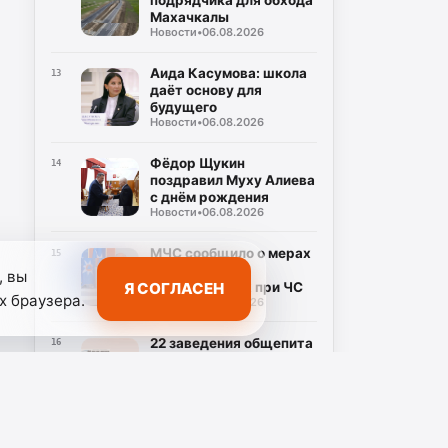
подрядчика для обхода
Махачкалы
Новости
•
06.08.2026
Аида Касумова: школа
13
даёт основу для
будущего
Новости
•
06.08.2026
Фёдор Щукин
14
поздравил Муху Алиева
с днём рождения
Новости
•
06.08.2026
МЧС сообщило о мерах
15
поддержки
, вы
Я СОГЛАСЕН
пострадавших при ЧС
х браузера.
Новости
•
06.08.2026
22 заведения общепита
16
в Дагестане наказали
за нарушения
Новости
•
06.08.2026
безопасности
Фестиваль «Единство в
17