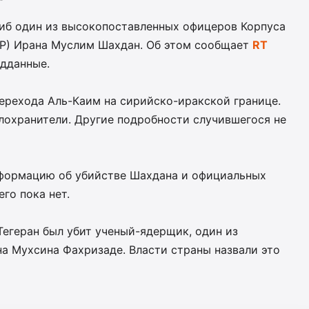
гиб один из высокопоставленных офицеров Корпуса
Р) Ирана Муслим Шахдан. Об этом сообщает
RT
едданные.
ерехода Аль-Каим на сирийско-иракской границе.
лохранители. Другие подробности случившегося не
формацию об убийстве Шахдана и официальных
го пока нет.
Тегеран был убит ученый-ядерщик, один из
а Мухсина Фахризаде. Власти страны назвали это