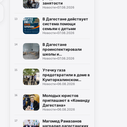
занятости
Новости
•
07.08.2026
В Дагестане действует
13
система помощи
семьям с детьми
Новости
•
07.08.2026
В Дагестане
14
проинспектировали
школы и
Новости
•
07.08.2026
восстановление дорог
Утечку газа
15
предотвратили в доме в
Кумторкалинском
Новости
•
06.08.2026
районе
Молодых юристов
16
приглашают в «Команду
Дагестана»
Новости
•
06.08.2026
Магомед Рамазанов
17
наградил дагестанских