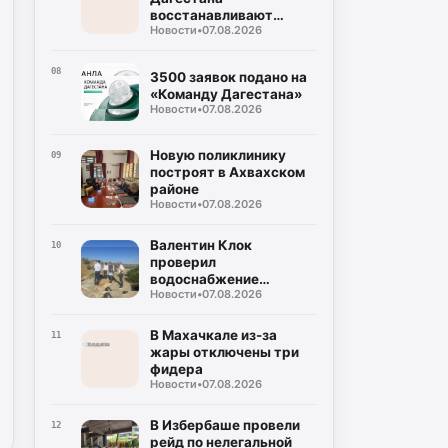
восстанавливают
Новости
•
07.08.2026
дороги после ливней
08
3500 заявок подано на
«Команду Дагестана»
Новости
•
07.08.2026
Новую поликлинику
09
построят в Ахвахском
районе
Новости
•
07.08.2026
Валентин Клок
10
проверил
водоснабжение
Новости
•
07.08.2026
Буйнакска
В Махачкале из-за
11
жары отключены три
фидера
Новости
•
07.08.2026
В Избербаше провели
12
рейд по нелегальной