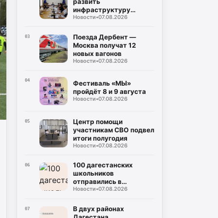
развить
инфраструктуру
Новости
•
07.08.2026
Каспийской флотилии
Поезда Дербент —
03
Москва получат 12
новых вагонов
Новости
•
07.08.2026
04
Фестиваль «МЫ»
пройдёт 8 и 9 августа
Новости
•
07.08.2026
Центр помощи
05
участникам СВО подвел
итоги полугодия
Новости
•
07.08.2026
100 дагестанских
06
школьников
отправились в
Новости
•
07.08.2026
Петербург
В двух районах
07
Дагестана