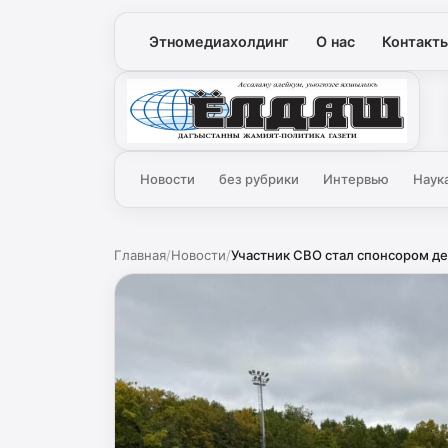
Этномедиахолдинг
О нас
Контакт
Ёлдаш
Новости
без рубрики
Интервью
Наук
Главная
/
Новости
/
Участник СВО стал спонсором де