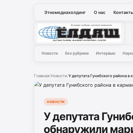
Этномедиахолдинг
О нас
Контакт
Ёлдаш
Новости
без рубрики
Интервью
Наук
Главная
/
Новости
/
У депутата Гунибского района в 
НОВОСТИ
У депутата Гуниб
обнаружили мар