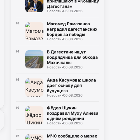
приглашают в «Команду
Дагестана»
Новости
•
06.08.2026
Магомед Рамазанов
03
наградил дагестанских
борцов за победы
Новости
•
06.08.2026
В Дагестане ищут
04
подрядчика для обхода
Махачкалы
Новости
•
06.08.2026
Аида Касумова: школа
05
даёт основу для
будущего
Новости
•
06.08.2026
Фёдор Щукин
06
поздравил Муху Алиева
с днём рождения
Новости
•
06.08.2026
МЧС сообщило о мерах
07