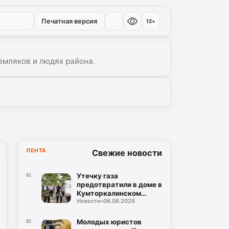
Печатная версия
12+
емляков и людях района.
ЛЕНТА
Свежие новости
Утечку газа
01
предотвратили в доме в
Кумторкалинском
Новости
•
06.08.2026
районе
Молодых юристов
02