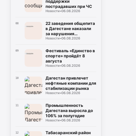
поддержки
пострадавших при ЧС
Новости
•
06.08.2026
22 заведения общепита
08
в Дагестане наказали
за нарушения
Новости
•
06.08.2026
безопасности
Фестиваль «Единство в
09
спорте» пройдёт 8
августа
Новости
•
06.08.2026
Дагестан привлечет
10
нефтяные компании для
стабилизации рынка
Новости
•
06.08.2026
Промышленность
11
Дагестана выросла до
106% за полугодие
Новости
•
06.08.2026
Табасаранский район
12