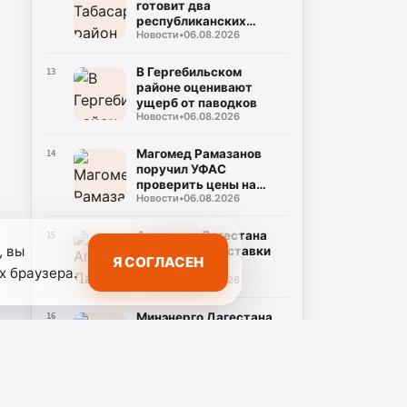
готовит два
республиканских
Новости
•
06.08.2026
турнира в честь Героев
России
В Гергебильском
13
районе оценивают
ущерб от паводков
Новости
•
06.08.2026
Магомед Рамазанов
14
поручил УФАС
проверить цены на
Новости
•
06.08.2026
бензин
Аграриям Дагестана
15
, вы
организуют поставки
Я СОГЛАСЕН
топлива
х браузера.
Новости
•
06.08.2026
Минэнерго Дагестана
16
запросило помощь по
отгрузкам топлива
Новости
•
06.08.2026
В Дагестане обсудили
17