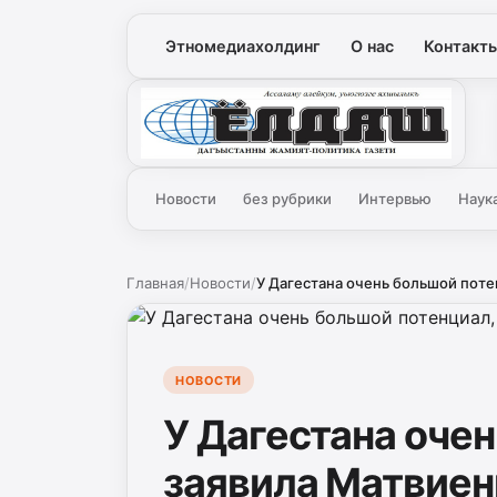
Этномедиахолдинг
О нас
Контакт
Ёлдаш
Новости
без рубрики
Интервью
Наук
Главная
/
Новости
/
У Дагестана очень большой потен
НОВОСТИ
У Дагестана оче
заявила Матвиенк