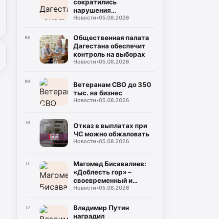
сократились
нарушения
Новости
•
05.08.2026
газопотребления
Общественная палата
08
Дагестана обеспечит
контроль на выборах
Новости
•
05.08.2026
09
Ветеранам СВО до 350
тыс. на бизнес
Новости
•
05.08.2026
10
Отказ в выплатах при
ЧС можно обжаловать
Новости
•
05.08.2026
Магомед Бисавалиев:
11
«Доблесть гор» –
своевременный и
Новости
•
05.08.2026
долгожданный ответ на
злободневные вопросы
Владимир Путин
12
наградил