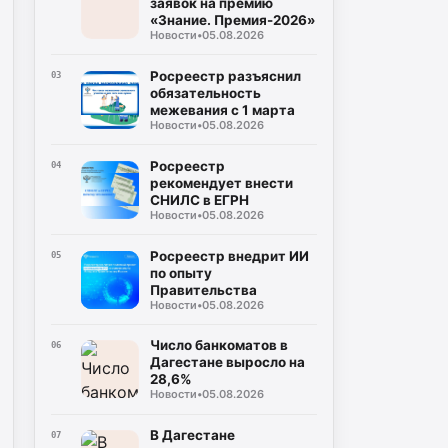
заявок на премию
«Знание. Премия-2026»
Новости
•
05.08.2026
Росреестр разъяснил
03
обязательность
межевания с 1 марта
Новости
•
05.08.2026
Росреестр
04
рекомендует внести
СНИЛС в ЕГРН
Новости
•
05.08.2026
Росреестр внедрит ИИ
05
по опыту
Правительства
Новости
•
05.08.2026
Число банкоматов в
06
Дагестане выросло на
28,6%
Новости
•
05.08.2026
В Дагестане
07