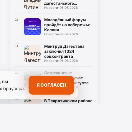
дагестанского
Новости
•
05.08.2026
чиновника посмертно
Молодёжный форум
13
пройдёт на побережье
Каспия
Новости
•
05.08.2026
Минтруд Дагестана
14
заключил 1324
соцконтракта
Новости
•
05.08.2026
Самозанятые
15
Дагестана получат
, вы
больничный в августе
Я СОГЛАСЕН
Новости
•
05.08.2026
х браузера.
16
В Тляратинском районе
восстанавливают мост
Новости
•
05.08.2026
В Адильотаре строят
17
школу и футбольное