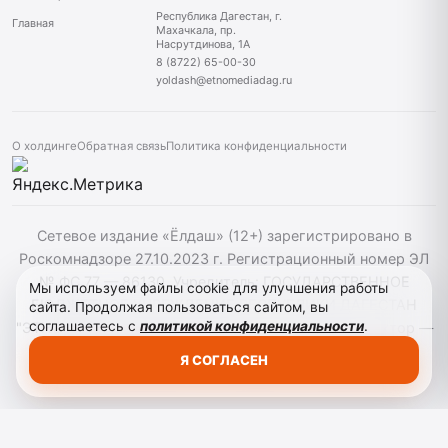
Республика Дагестан, г.
Главная
Махачкала, пр.
Насрутдинова, 1А
8 (8722) 65-00-30
yoldash@etnomediadag.ru
О холдинге
Обратная связь
Политика конфиденциальности
Сетевое издание «Ёлдаш» (12+) зарегистрировано в
Роскомнадзоре 27.10.2023 г. Регистрационный номер ЭЛ
№ ФС 77 — 86130. Учредитель: ГОСУДАРСТВЕННОЕ
Мы используем файлы cookie для улучшения работы
БЮДЖЕТНОЕ УЧРЕЖДЕНИЕ РЕСПУБЛИКИ ДАГЕСТАН
сайта. Продолжая пользоваться сайтом, вы
соглашаетесь с
политикой конфиденциальности
.
"ЭТНОМЕДИАХОЛДИНГ "ДАГЕСТАН" главный редактор —
Г. А. Конакбиев. При использовании материалов сайта
Я СОГЛАСЕН
активная гиперссылка на yoldash.ru обязательна.