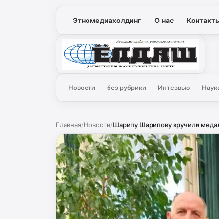
Этномедиахолдинг
О нас
Контакт
Ёлдаш
Новости
без рубрики
Интервью
Наук
Главная
/
Новости
/
Шарипу Шарипову вручили медаль