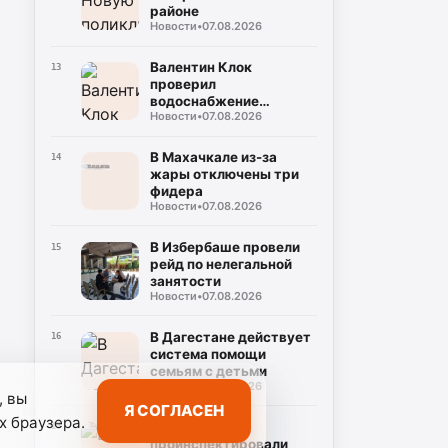
районе
Новости
•
07.08.2026
Валентин Клок
13
проверил
водоснабжение
Новости
•
07.08.2026
Буйнакска
В Махачкале из-за
14
жары отключены три
фидера
Новости
•
07.08.2026
В Избербаше провели
15
рейд по нелегальной
занятости
Новости
•
07.08.2026
В Дагестане действует
16
система помощи
семьям с детьми
Новости
•
07.08.2026
, вы
Я СОГЛАСЕН
х браузера.
В Дагестане
17
проинспектировали