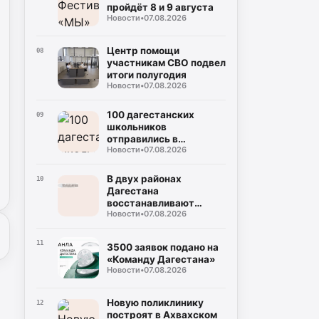
пройдёт 8 и 9 августа
Новости
•
07.08.2026
Центр помощи
08
участникам СВО подвел
итоги полугодия
Новости
•
07.08.2026
100 дагестанских
09
школьников
отправились в
Новости
•
07.08.2026
Петербург
В двух районах
10
Дагестана
восстанавливают
Новости
•
07.08.2026
дороги после ливней
11
3500 заявок подано на
«Команду Дагестана»
Новости
•
07.08.2026
Новую поликлинику
12
построят в Ахвахском