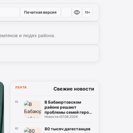
Печатная версия
12+
емляков и людях района.
ЛЕНТА
Свежие новости
В Бабаюртовском
01
районе решают
проблемы семей героев
Новости
•
07.08.2026
СВО
80 тысяч дагестанцев
02