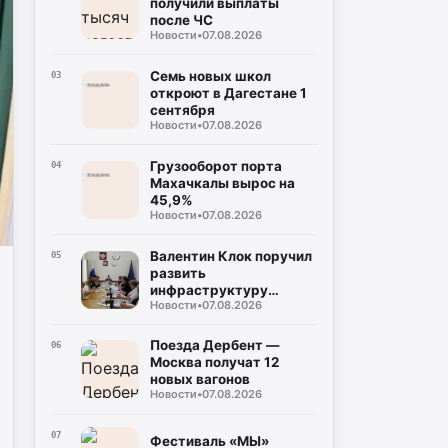
получили выплаты
после ЧС
Новости
•
07.08.2026
Семь новых школ
03
откроют в Дагестане 1
сентября
Новости
•
07.08.2026
Грузооборот порта
04
Махачкалы вырос на
45,9%
Новости
•
07.08.2026
Валентин Клок поручил
05
развить
инфраструктуру
Новости
•
07.08.2026
Каспийской флотилии
Поезда Дербент —
06
Москва получат 12
новых вагонов
Новости
•
07.08.2026
07
Фестиваль «МЫ»