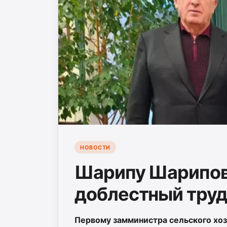
НОВОСТИ
Шарипу Шарипов
доблестный тру
Первому замминистра сельского хо