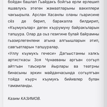
бойдан башлап Гьайдакъ бойгъа ерли ерлешип
яшавлукъ этеген жамаатларыны вакиллери
чакъырыла. Арслан Хасанлы оланы гьарисине
сёз де берип, баракалла билдирип,
«Къумукълар» деген къурумуну байракъларын
тапшура. Олар да оьз гезигине булай байрамны
гьазирлегенлени атына алгъышларын этип,
савгъатларын тапшуралар.
«Уллу къумукъ гечеси» Дагъыстанны халкъ
артисткасы Зоя Чунаеваны аргъан согъуп
айтгъан таъсирли йырлары ва театрны
бинасыны эркин майданчасында согъулгъан
тойда къурч къумукъ бийивлер булан
тамамланды.
Казим КАЗИМОВ.