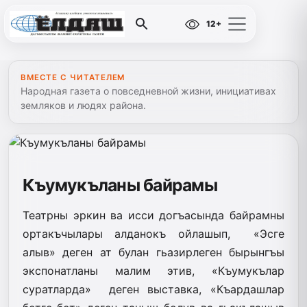
12+
ВМЕСТЕ С ЧИТАТЕЛЕМ
Народная газета о повседневной жизни, инициативах
земляков и людях района.
Къумукъланы байрамы
Театрны эркин ва исси догъасында байрамны
ортакъчылары алданокъ ойлашып, «Эсге
алыв» деген ат булан гьазирлеген бырынгъы
экспонатланы малим этив, «Къумукълар
суратларда» деген выставка, «Къардашлар