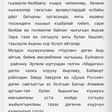
гьазирли-белбавлу къара чепкенлер, белине
хынжаллар такъгъан арнавутлардай исбайы
дёрт батырны ортасында, янгы яшавну
тюсюндеги къызыл къабалай гийип, сари
белбав ва гюлмелли байлап чыкъгъан йырав
Зара таза ва сигьрулу ангы булан башлап,
таъсирли йырны хор болуп айталар.
Моздок къумукъланы «Нурлан» деген йыр
айтыв, бийив амсамблини чыгъышы, Буйнакск
районну Эрпели юртундан гелген «Мадигин»
деген халкъ хоруну йырлаву, Бабаюрт
райондан Завур Завуров ва «Душа России»
деген савгъатгъа ес болгъан Батыр Апаевни
аргъан-теп булан бырынгъы къумукъ
макъамланы уста кюйде согъуву
жыйылгъанланы тазза дегенче къурчун
къандырып турду.