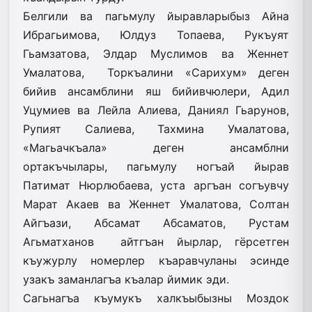
Белгили ва пагьмулу йыравларыбыз Айна
Ибрагьимова, Юлдуз Топаева, Рукъуят
Гьамзатова, Элдар Муслимов ва Женнет
Умалатова, Торкъалини «Сарихум» деген
бийив ансамблини яш бийивчюлери, Адил
Уцумиев ва Лейла Алиева, Даниял Гьарунов,
Рупият Салиева, Тахмина Умалатова,
«Магьачкъала» деген ансамблни
ортакъчылары, пагьмулу ногъай йырав
Патимат Нюрлюбаева, уста аргъан согъувчу
Марат Акаев ва Женнет Умалатова, Солтан
Айгъази, Абсамат Абсаматов, Рустам
Агьматханов айтгъан йырлар, гёрсетген
къужурлу номерлер къаравчуланы эсинде
узакъ заманлагъа къалар йимик эди.
Сагьнагъа къумукъ халкъыбызны Моздок