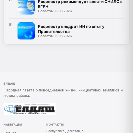
Росреестр рекомендует внести СНИЛС в
ЕГРН
Новости
•
05.08.2026
05
Росреестр внедрит ИИ по опыту
Правительства
Новости
•
05.08.2026
ЁЛДАШ
Народная газета о повседневной жизни, инициативах земляков и
людях района.
НАВИГАЦИЯ
КОНТАКТЫ
Республика Дагестан, г.
Главная