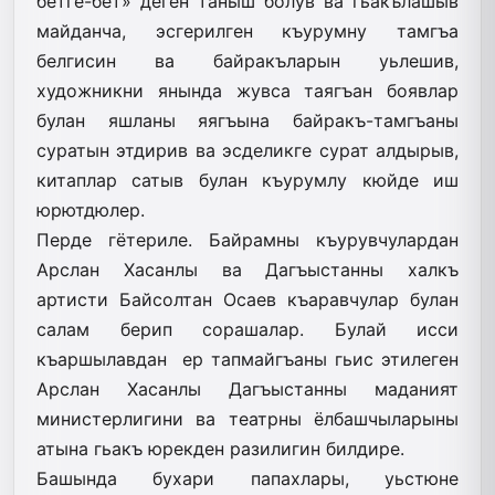
бетге-бет» деген таныш болув ва гьакълашыв
майданча, эсгерилген къурумну тамгъа
белгисин ва байракъларын уьлешив,
художникни янында жувса таягъан боявлар
булан яшланы яягъына байракъ-тамгъаны
суратын этдирив ва эсделикге сурат алдырыв,
китаплар сатыв булан къурумлу кюйде иш
юрютдюлер.
Перде гётериле. Байрамны къурувчулардан
Арслан Хасанлы ва Дагъыстанны халкъ
артисти Байсолтан Осаев къаравчулар булан
салам берип сорашалар. Булай исси
къаршылавдан ер тапмайгъаны гьис этилеген
Арслан Хасанлы Дагъыстанны маданият
министерлигини ва театрны ёлбашчыларыны
атына гьакъ юрекден разилигин билдире.
Башында бухари папахлары, уьстюне