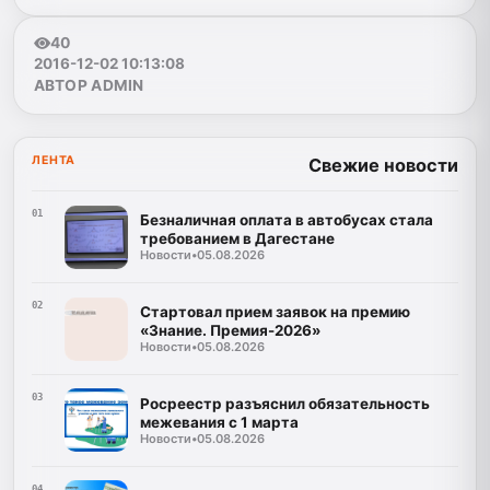
40
2016-12-02 10:13:08
АВТОР ADMIN
ЛЕНТА
Свежие новости
01
Безналичная оплата в автобусах стала
требованием в Дагестане
Новости
•
05.08.2026
02
Стартовал прием заявок на премию
«Знание. Премия-2026»
Новости
•
05.08.2026
03
Росреестр разъяснил обязательность
межевания с 1 марта
Новости
•
05.08.2026
04