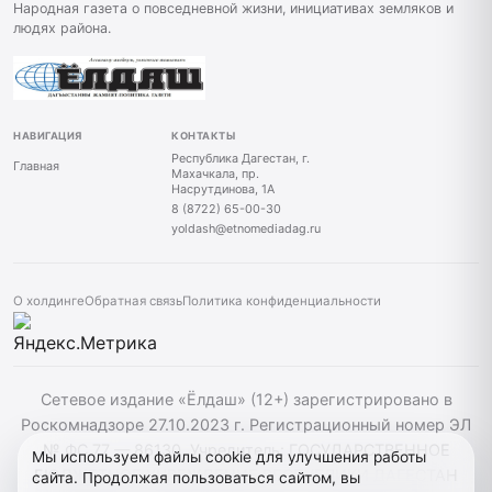
Народная газета о повседневной жизни, инициативах земляков и
людях района.
НАВИГАЦИЯ
КОНТАКТЫ
Республика Дагестан, г.
Главная
Махачкала, пр.
Насрутдинова, 1А
8 (8722) 65-00-30
yoldash@etnomediadag.ru
О холдинге
Обратная связь
Политика конфиденциальности
Сетевое издание «Ёлдаш» (12+) зарегистрировано в
Роскомнадзоре 27.10.2023 г. Регистрационный номер ЭЛ
№ ФС 77 — 86130. Учредитель: ГОСУДАРСТВЕННОЕ
Мы используем файлы cookie для улучшения работы
БЮДЖЕТНОЕ УЧРЕЖДЕНИЕ РЕСПУБЛИКИ ДАГЕСТАН
сайта. Продолжая пользоваться сайтом, вы