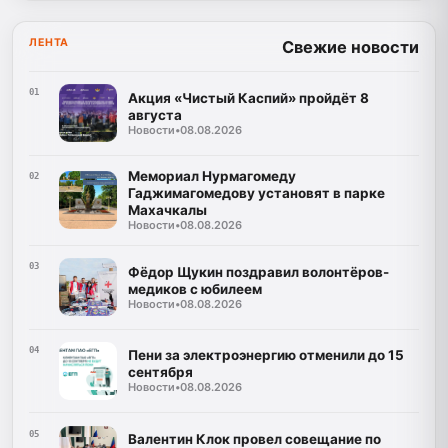
ЛЕНТА
Свежие новости
01
Акция «Чистый Каспий» пройдёт 8
августа
Новости
•
08.08.2026
Мемориал Нурмагомеду
02
Гаджимагомедову установят в парке
Махачкалы
Новости
•
08.08.2026
03
Фёдор Щукин поздравил волонтёров-
медиков с юбилеем
Новости
•
08.08.2026
04
Пени за электроэнергию отменили до 15
сентября
Новости
•
08.08.2026
05
Валентин Клок провел совещание по