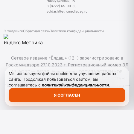
Насрутдинова, 1А
8 (8722) 65-00-30
yoldash@etnomediadag.ru
О холдинге
Обратная связь
Политика конфиденциальности
Сетевое издание «Ёлдаш» (12+) зарегистрировано в
Роскомнадзоре 27.10.2023 г. Регистрационный номер ЭЛ
№ ФС 77 — 86130. Учредитель: ГОСУДАРСТВЕННОЕ
Мы используем файлы cookie для улучшения работы
БЮДЖЕТНОЕ УЧРЕЖДЕНИЕ РЕСПУБЛИКИ ДАГЕСТАН
сайта. Продолжая пользоваться сайтом, вы
соглашаетесь с
политикой конфиденциальности
.
"ЭТНОМЕДИАХОЛДИНГ "ДАГЕСТАН" главный редактор —
Г. А. Конакбиев. При использовании материалов сайта
Я СОГЛАСЕН
активная гиперссылка на yoldash.ru обязательна.