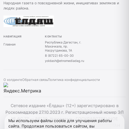
Народная газета о повседневной жизни, инициативах земляков и
людях района.
НАВИГАЦИЯ
КОНТАКТЫ
Республика Дагестан, г.
Главная
Махачкала, пр.
Насрутдинова, 1А
8 (8722) 65-00-30
yoldash@etnomediadag.ru
О холдинге
Обратная связь
Политика конфиденциальности
Сетевое издание «Ёлдаш» (12+) зарегистрировано в
Роскомнадзоре 27.10.2023 г. Регистрационный номер ЭЛ
№ ФС 77 — 86130. Учредитель: ГОСУДАРСТВЕННОЕ
Мы используем файлы cookie для улучшения работы
БЮДЖЕТНОЕ УЧРЕЖДЕНИЕ РЕСПУБЛИКИ ДАГЕСТАН
сайта. Продолжая пользоваться сайтом, вы