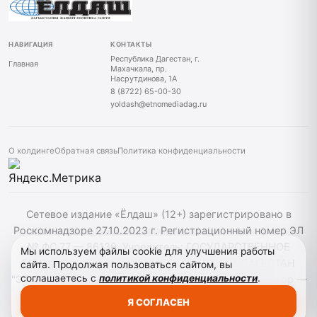
НАВИГАЦИЯ
КОНТАКТЫ
Республика Дагестан, г.
Главная
Махачкала, пр.
Насрутдинова, 1А
8 (8722) 65-00-30
yoldash@etnomediadag.ru
О холдинге
Обратная связь
Политика конфиденциальности
Сетевое издание «Ёлдаш» (12+) зарегистрировано в
Роскомнадзоре 27.10.2023 г. Регистрационный номер ЭЛ
№ ФС 77 — 86130. Учредитель: ГОСУДАРСТВЕННОЕ
Мы используем файлы cookie для улучшения работы
БЮДЖЕТНОЕ УЧРЕЖДЕНИЕ РЕСПУБЛИКИ ДАГЕСТАН
сайта. Продолжая пользоваться сайтом, вы
соглашаетесь с
политикой конфиденциальности
.
"ЭТНОМЕДИАХОЛДИНГ "ДАГЕСТАН" главный редактор —
Г. А. Конакбиев. При использовании материалов сайта
Я СОГЛАСЕН
активная гиперссылка на yoldash.ru обязательна.