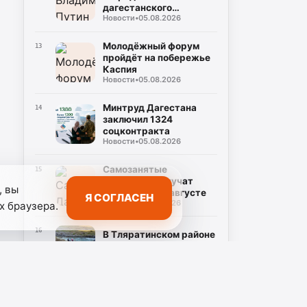
дагестанского
Новости
•
05.08.2026
чиновника посмертно
Молодёжный форум
13
пройдёт на побережье
Каспия
Новости
•
05.08.2026
Минтруд Дагестана
14
заключил 1324
соцконтракта
Новости
•
05.08.2026
Самозанятые
15
Дагестана получат
, вы
больничный в августе
Я СОГЛАСЕН
Новости
•
05.08.2026
х браузера.
16
В Тляратинском районе
восстанавливают мост
Новости
•
05.08.2026
В Адильотаре строят
17
школу и футбольное