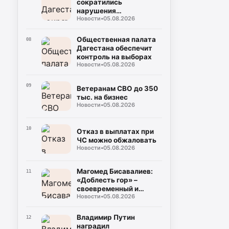
сократились
нарушения
Новости
•
05.08.2026
газопотребления
Общественная палата
08
Дагестана обеспечит
контроль на выборах
Новости
•
05.08.2026
09
Ветеранам СВО до 350
тыс. на бизнес
Новости
•
05.08.2026
10
Отказ в выплатах при
ЧС можно обжаловать
Новости
•
05.08.2026
Магомед Бисавалиев:
11
«Доблесть гор» –
своевременный и
Новости
•
05.08.2026
долгожданный ответ на
злободневные вопросы
Владимир Путин
12
наградил