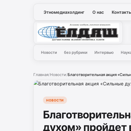
Этномедиахолдинг
О нас
Контакт
Ёлдаш
Новости
без рубрики
Интервью
Наук
Главная
/
Новости
/
Благотворительная акция «Сильн
НОВОСТИ
Благотворительн
духом» пройдет 