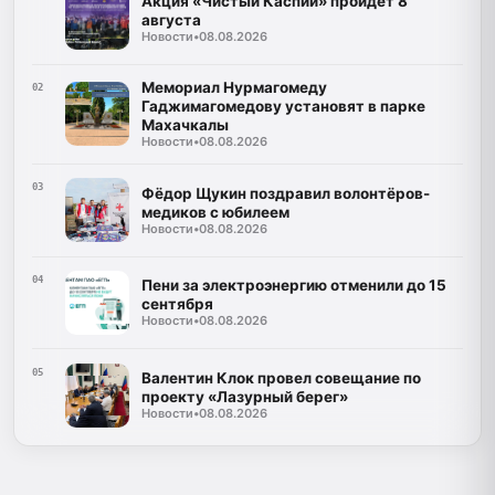
Акция «Чистый Каспий» пройдёт 8
августа
Новости
•
08.08.2026
Мемориал Нурмагомеду
02
Гаджимагомедову установят в парке
Махачкалы
Новости
•
08.08.2026
03
Фёдор Щукин поздравил волонтёров-
медиков с юбилеем
Новости
•
08.08.2026
04
Пени за электроэнергию отменили до 15
сентября
Новости
•
08.08.2026
05
Валентин Клок провел совещание по
проекту «Лазурный берег»
Новости
•
08.08.2026