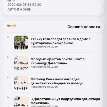
14
2020-02-05 14:52:20
АВТОР ADMIN
ЛЕНТА
Свежие новости
01
Утечку газа предотвратили в доме в
Кумторкалинском районе
Новости
•
06.08.2026
02
Молодых юристов приглашают в
«Команду Дагестана»
Новости
•
06.08.2026
03
Магомед Рамазанов наградил
дагестанских борцов за победы
Новости
•
06.08.2026
04
В Дагестане ищут подрядчика для обхода
Махачкалы
Новости
•
06.08.2026