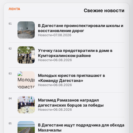
ЛЕНТА
Свежие новости
01
В Дагестане проинспектировали школы и
восстановление дорог
Новости
•
07.08.2026
02
Утечку газа предотвратили в доме в
Кумторкалинском районе
Новости
•
06.08.2026
03
Молодых юристов приглашают в
«Команду Дагестана»
Новости
•
06.08.2026
04
Магомед Рамазанов наградил
дагестанских борцов за победы
Новости
•
06.08.2026
05
В Дагестане ищут подрядчика для обхода
Махачкалы