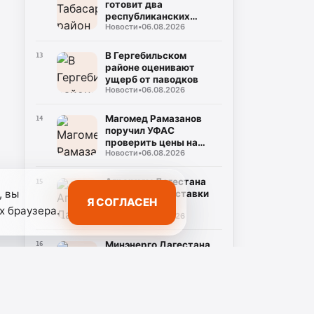
готовит два
республиканских
Новости
•
06.08.2026
турнира в честь Героев
России
В Гергебильском
13
районе оценивают
ущерб от паводков
Новости
•
06.08.2026
Магомед Рамазанов
14
поручил УФАС
проверить цены на
Новости
•
06.08.2026
бензин
Аграриям Дагестана
15
, вы
организуют поставки
Я СОГЛАСЕН
топлива
х браузера.
Новости
•
06.08.2026
Минэнерго Дагестана
16
запросило помощь по
отгрузкам топлива
Новости
•
06.08.2026
В Дагестане обсудили
17