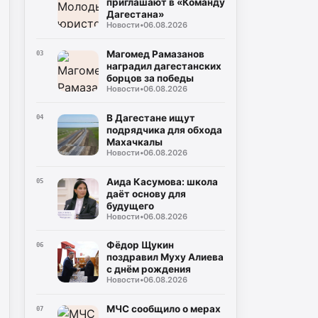
приглашают в «Команду
Дагестана»
Новости
•
06.08.2026
Магомед Рамазанов
03
наградил дагестанских
борцов за победы
Новости
•
06.08.2026
В Дагестане ищут
04
подрядчика для обхода
Махачкалы
Новости
•
06.08.2026
Аида Касумова: школа
05
даёт основу для
будущего
Новости
•
06.08.2026
Фёдор Щукин
06
поздравил Муху Алиева
с днём рождения
Новости
•
06.08.2026
МЧС сообщило о мерах
07