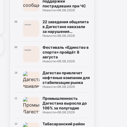
поддержки
пострадавших при ЧС
Новости
•
06.08.2026
22 заведения общепита
08
в Дагестане наказали
за нарушения
Новости
•
06.08.2026
безопасности
Фестиваль «Единство в
09
спорте» пройдёт 8
августа
Новости
•
06.08.2026
Дагестан привлечет
10
нефтяные компании для
стабилизации рынка
Новости
•
06.08.2026
Промышленность
11
Дагестана выросла до
106% за полугодие
Новости
•
06.08.2026
Табасаранский район
12