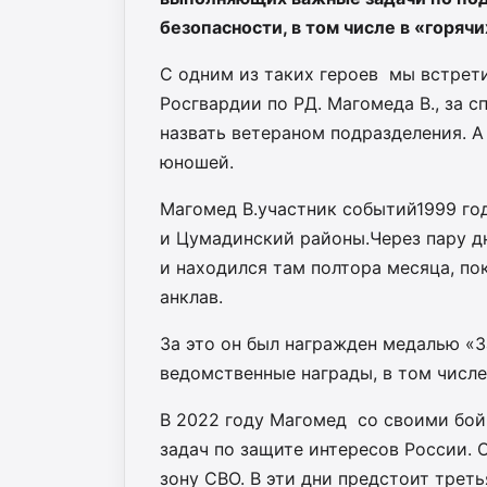
безопасности, в том числе в «горячи
С одним из таких героев мы встрет
Росгвардии
по РД.
Магомеда В., за 
назвать ветераном
подразделения. А 
юношей.
Магомед В.участник событий
1999 го
и
Цумадинский
районы.
Через пару д
и находился там полтора месяца, п
анклав
.
За это
он был награжден медалью «З
ведомственные награды, в том числе
В 2022 году Магомед со своими бо
задач по защите интересов России. 
зону СВО. В эти дни
предстоит треть