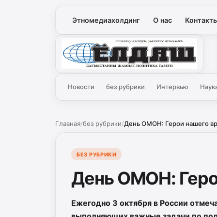
Этномедиахолдинг
О нас
Контакт
Ёлдаш
Новости
без рубрики
Интервью
Наук
Главная
/
без рубрики
/
День ОМОН: Герои нашего в
БЕЗ РУБРИКИ
День ОМОН: Геро
Ежегодно 3 октября в России отме
выполняющих важные з
адачи по по