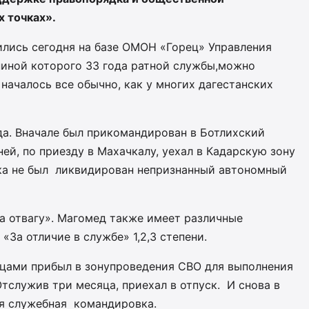
х точках».
ились сегодня на базе ОМОН «Горец» Управления
спиной которого 33 года ратной службы
,
можно
началось все обычно, как у многих дагестанских
да.
Вначале был прикомандирован в Ботлих
с
кий
ней, по приезду в Махачкалу, уехал в
Кадарскую
зону
ока не был ликвидирован непризнанный автономный
а отвагу». Магомед также имеет различные
 «За отличие в службе»
1,2,3
степени.
йцами прибы
л в зону
проведения
СВО для выполнения
Отслужив три месяца, приехал в отпуск. И снова в
я служебная командировка.