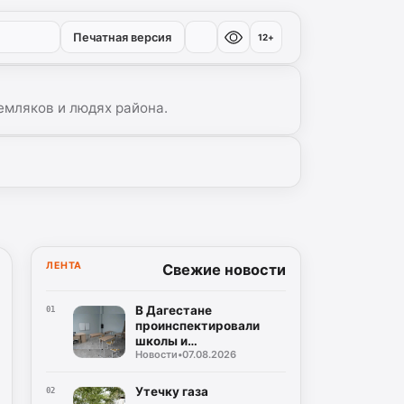
Печатная версия
12+
емляков и людях района.
ЛЕНТА
Свежие новости
В Дагестане
01
проинспектировали
школы и
Новости
•
07.08.2026
восстановление дорог
Утечку газа
02