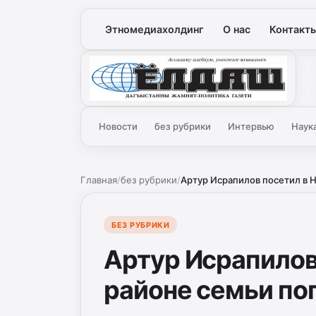
Этномедиахолдинг
О нас
Контакт
Ёлдаш
Новости
без рубрики
Интервью
Наук
Главная
/
без рубрики
/
Артур Исрапилов посетил в Н
БЕЗ РУБРИКИ
Артур Исрапилов
районе семьи по