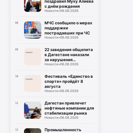
поздравил Муху Алиева
с днём рождения
Новости
•
06.08.2026
МЧС сообщило о мерах
08
поддержки
пострадавших при ЧС
Новости
•
06.08.2026
22 заведения общепита
09
в Дагестане наказали
за нарушения
Новости
•
06.08.2026
безопасности
Фестиваль «Единство в
10
спорте» пройдёт 8
августа
Новости
•
06.08.2026
Дагестан привлечет
11
нефтяные компании для
стабилизации рынка
Новости
•
06.08.2026
Промышленность
12