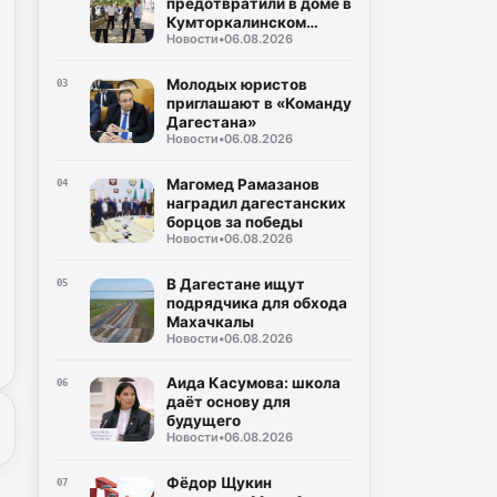
предотвратили в доме в
Кумторкалинском
Новости
•
06.08.2026
районе
Молодых юристов
03
приглашают в «Команду
Дагестана»
Новости
•
06.08.2026
Магомед Рамазанов
04
наградил дагестанских
борцов за победы
Новости
•
06.08.2026
В Дагестане ищут
05
подрядчика для обхода
Махачкалы
Новости
•
06.08.2026
Аида Касумова: школа
06
даёт основу для
будущего
Новости
•
06.08.2026
Фёдор Щукин
07