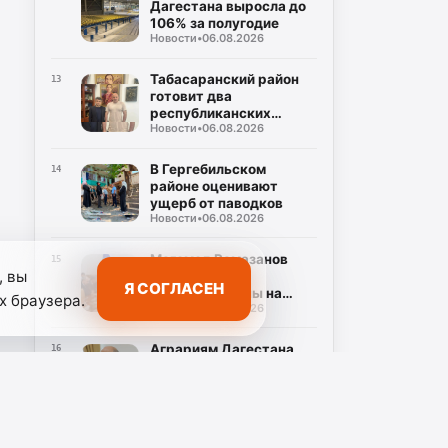
Дагестана выросла до
106% за полугодие
Новости
•
06.08.2026
Табасаранский район
13
готовит два
республиканских
Новости
•
06.08.2026
турнира в честь Героев
России
В Гергебильском
14
районе оценивают
ущерб от паводков
Новости
•
06.08.2026
Магомед Рамазанов
15
, вы
поручил УФАС
Я СОГЛАСЕН
проверить цены на
х браузера.
Новости
•
06.08.2026
бензин
Аграриям Дагестана
16
организуют поставки
топлива
Новости
•
06.08.2026
Минэнерго Дагестана
17