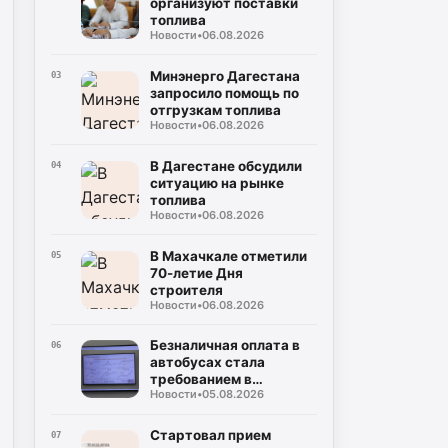
организуют поставки
топлива
Новости
•
06.08.2026
Минэнерго Дагестана
03
запросило помощь по
отгрузкам топлива
Новости
•
06.08.2026
В Дагестане обсудили
04
ситуацию на рынке
топлива
Новости
•
06.08.2026
В Махачкале отметили
05
70-летие Дня
строителя
Новости
•
06.08.2026
Безналичная оплата в
06
автобусах стала
требованием в
Новости
•
05.08.2026
Дагестане
Стартовал прием
07