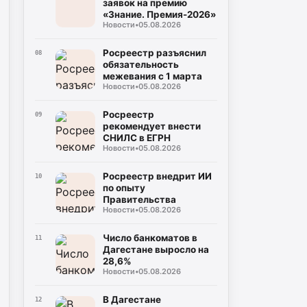
заявок на премию
«Знание. Премия-2026»
Новости
•
05.08.2026
Росреестр разъяснил
08
обязательность
межевания с 1 марта
Новости
•
05.08.2026
Росреестр
09
рекомендует внести
СНИЛС в ЕГРН
Новости
•
05.08.2026
Росреестр внедрит ИИ
10
по опыту
Правительства
Новости
•
05.08.2026
Число банкоматов в
11
Дагестане выросло на
28,6%
Новости
•
05.08.2026
В Дагестане
12