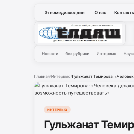
Этномедиахолдинг
О нас
Контакт
Ёлдаш
Новости
без рубрики
Интервью
Наук
Главная
/
Интервью
/
Гульжанат Темирова: «Человек
ИНТЕРВЬЮ
Гульжанат Темир