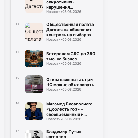
сократились
нарушения
Новости
•
05.08.2026
газопотребления
Общественная палата
13
Дагестана обеспечит
контроль на выборах
Новости
•
05.08.2026
14
Ветеранам СВО до 350
тыс. на бизнес
Новости
•
05.08.2026
15
Отказ в выплатах при
ЧС можно обжаловать
Новости
•
05.08.2026
Магомед Бисавалиев:
16
«Доблесть гор» –
своевременный и
Новости
•
05.08.2026
долгожданный ответ на
злободневные вопросы
Владимир Путин
17
наградил