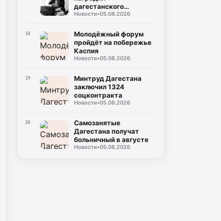
дагестанского
Новости
•
05.08.2026
чиновника посмертно
Молодёжный форум
18
пройдёт на побережье
Каспия
Новости
•
05.08.2026
Минтруд Дагестана
19
заключил 1324
соцконтракта
Новости
•
05.08.2026
Самозанятые
20
Дагестана получат
больничный в августе
Новости
•
05.08.2026